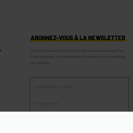
S
ABONNEZ-VOUS À LA NEWSLETTER
s
Soyez les premiers à être informés des nouveaux arrivages, des
offres spéciales, des événements en magasin et de l’actualité de
nos marques
S'ABONNER