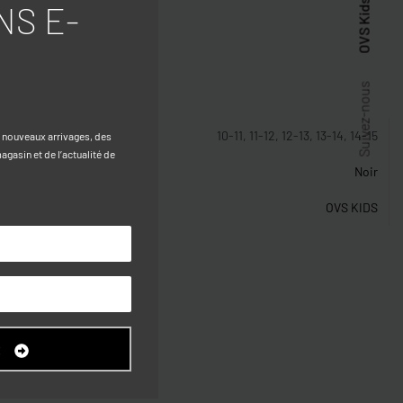
OVS Kids
NS E-
stiques
Suivez-nous
10-11, 11-12, 12-13, 13-14, 14-15
s nouveaux arrivages, des
gasin et de l’actualité de
Noir
OVS KIDS
R