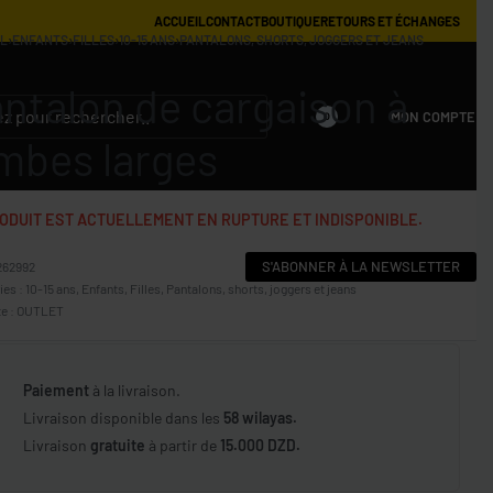
ACCUEIL
CONTACT
BOUTIQUE
RETOURS ET ÉCHANGES
IL
›
ENFANTS
›
FILLES
›
10-15 ANS
›
PANTALONS, SHORTS, JOGGERS ET JEANS
ntalon de cargaison à
MON COMPTE
0
mbes larges
ODUIT EST ACTUELLEMENT EN RUPTURE ET INDISPONIBLE.
S'ABONNER À LA NEWSLETTER
262992
ies :
10-15 ans
,
Enfants
,
Filles
,
Pantalons, shorts, joggers et jeans
e :
OUTLET
Paiement
à la livraison.
Livraison disponible dans les
58 wilayas.
Livraison
gratuite
à partir de
15.000 DZD.