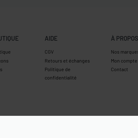
UTIQUE
AIDE
À PROPO
tique
CGV
Nos marque
çons
Retours et échanges
Mon compte
es
Politique de
Contact
confidentialité