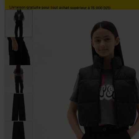
Livraison gratuite pour tout achat supérieur à 15.000 DZD.
ACCUEIL
GARÇONS
FILLES
NOS MARQUES
GARÇONS 0-9 MOIS
GARÇONS 9-36 MOIS
GARÇONS 3-10 AN
FILLES 0-9 MOIS
FILLES 9-36 MOIS
FILLES 3-10 ANS