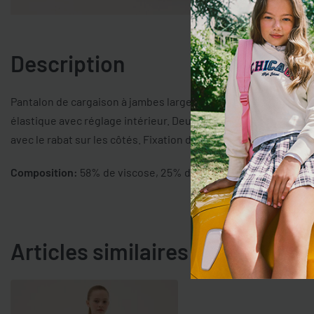
Description
Pantalon de cargaison à jambes larges dans le mélange de visc
élastique avec réglage intérieur. Deux poches de patch inclin
avec le rabat sur les côtés. Fixation de fermeture éclair et de
Composition:
58% de viscose, 25% de coton, 17% de polyeste
Articles similaires