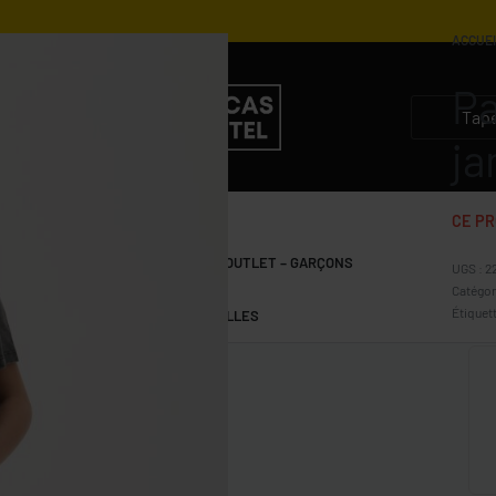
ACCUE
Pa
3.900
DZD
1.950
DZD
5.500
DZD
2.750
DZD
ja
CE PR
S
GARÇONS 10-15 ANS
OUTLET – GARÇONS
2
Catégor
Étiquett
FILLES 10-15 ANS
OUTLET – FILLES