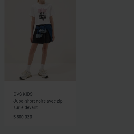
OVS KIDS
Jupe-short noire avec zip
sur le devant
5.500
DZD