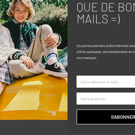
QUE DE BO
MAILS =)
Caractéri
ose et de coton. Bande de taille
TAILLE
Soyez les premiers à être informés de
ées à l’avant et deux poches de patch
offres spéciales, des événements en ma
COULEUR
nos marques.
 bouton.
MARQUE
r
S'ABONNE