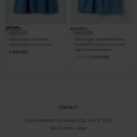
-30% OFF
NOUVEAU
APERÇU
APERÇU
OVS KIDS
OVS KIDS
Robe en jean bleu clair en
Robe en jean des bébés filles en
mélange de coton et lyocell
lyocell 100% avec un ajustement
régulier et une broderie
4.900
DZD
5.100
DZD
3.570
DZD
CONTACT
Centre commercial Garden City, R+2, N° 215D
Dely Brahim – Alger