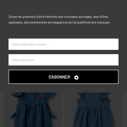
Caractéristiques
Soyez les premiers à être informés des nouveaux arrivages, des offres
12-18, 18-24, 24-30, 30-36
spéciales, des événements en magasin et de l’actualité de nos marques.
TAILLE
Blanc
COULEUR
OVS KIDS
MARQUE
Articles similaires
S'ABONNER