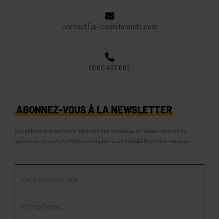
contact [@] castelbrands.com
0560 497 682
ABONNEZ-VOUS À LA NEWSLETTER
Soyez les premiers à être informés des nouveaux arrivages, des offres
spéciales, des événements en magasin et de l’actualité de nos marques