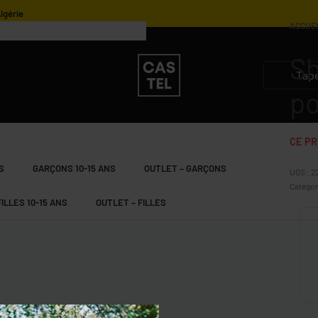
ACCUE
Sh
5.500
4.900
DZD
DZD
3.850
2.450
DZD
DZD
po
CE PR
S
GARÇONS 10-15 ANS
OUTLET – GARÇONS
2
Catégor
FILLES 10-15 ANS
OUTLET – FILLES