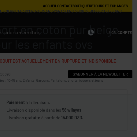
ACCUEIL
CONTACT
BOUTIQUE
RETOURS ET ÉCHANGES
IL
›
ENFANTS
›
GARÇONS
›
10-15 ANS
›
PANTALONS, SHORTS, JOGGERS ET JEANS
ort en coton pur beige
MON COMPTE
0
ur les enfants ovs
ODUIT EST ACTUELLEMENT EN RUPTURE ET INDISPONIBLE.
S'ABONNER À LA NEWSLETTER
280096
ies :
10-15 ans
,
Enfants
,
Garçons
,
Pantalons, shorts, joggers et jeans
Paiement
à la livraison.
Livraison disponible dans les
58 wilayas.
Livraison
gratuite
à partir de
15.000 DZD.