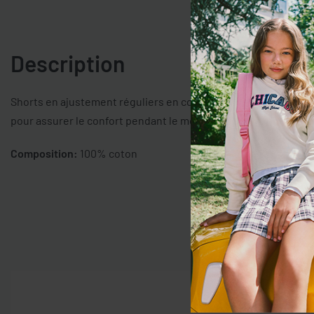
Description
Shorts en ajustement réguliers en coton pur par les enfants OV
pour assurer le confort pendant le mouvement. Taille élastiq
Composition:
100% coton