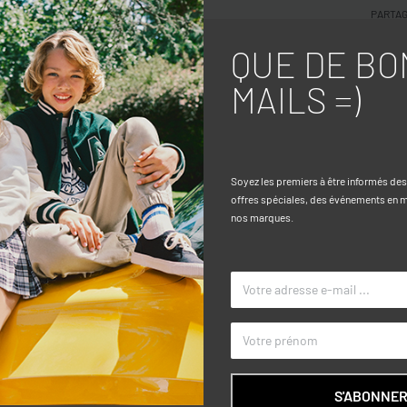
PARTA
QUE DE BO
Caractéri
MAILS =)
S. Avec une finition Terry française
TAILLE
ue et imprimé cool «San Diego Sunset».
COULEUR
Soyez les premiers à être informés de
offres spéciales, des événements en ma
MARQUE
nos marques.
S'ABONNE