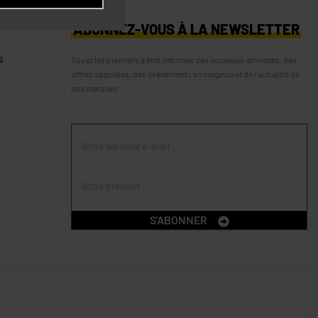
S
ABONNEZ-VOUS À LA NEWSLETTER
s
Soyez les premiers à être informés des nouveaux arrivages, des
offres spéciales, des événements en magasin et de l’actualité de
nos marques
S'ABONNER