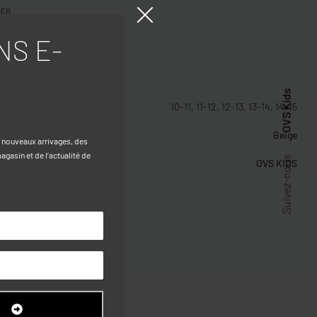
GER
NS E-
stiques
OVS Kids
10-11, 11-12, 12-13, 13-14, 14-15
Beige
s nouveaux arrivages, des
gasin et de l’actualité de
Suivez-nous
OVS KIDS
R