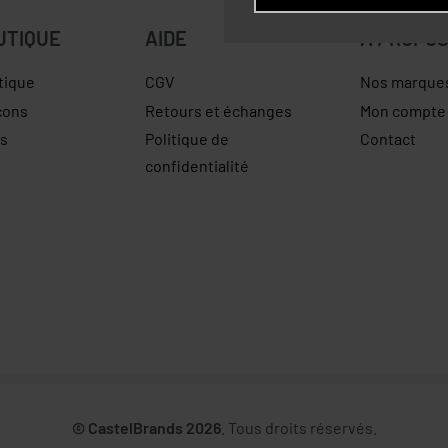
UTIQUE
AIDE
À PROPO
tique
CGV
Nos marque
çons
Retours et échanges
Mon compte
es
Politique de
Contact
confidentialité
© CastelBrands 2026
. Tous droits réservés.