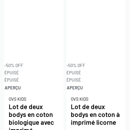
100
VUE
2
3
4
Tri du plus récent au
plus ancien
-50% OFF
-50% OFF
ÉPUISÉ
ÉPUISÉ
FILTRE
ÉPUISÉ
ÉPUISÉ
APERÇU
APERÇU
OVS KIDS
OVS KIDS
Lot de deux
Lot de deux
bodys en coton
bodys en coton à
biologique avec
imprimé licorne