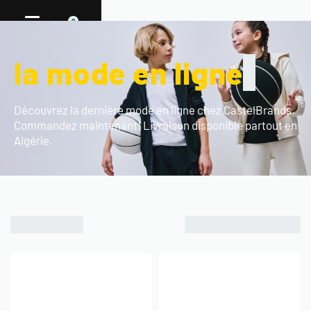
0
la mode en ligne
Découvrez la dernière mode en ligne chez CastelBrands.
Commandez maintenant! Livraison disponible partout en
Algérie.
Showing all 3 results
AFFICHER
25
50