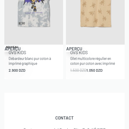
-30% OFF
NOUVEAU
APERÇU
APERÇU
OVS KIDS
OVS KIDS
Débardeur blanc pur coton à
Gilet multicolore régulier en
imprimé graphique
coton pur coton avec imprimé
2.900
DZD
1.500
DZD
1.050
DZD
CONTACT