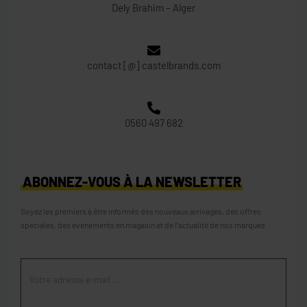
Dely Brahim – Alger
contact [@] castelbrands.com
0560 497 682
ABONNEZ-VOUS À LA NEWSLETTER
Soyez les premiers à être informés des nouveaux arrivages, des offres
spéciales, des événements en magasin et de l’actualité de nos marques