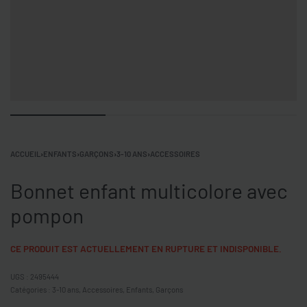
ACCUEIL
›
ENFANTS
›
GARÇONS
›
3-10 ANS
›
ACCESSOIRES
Bonnet enfant multicolore avec
pompon
CE PRODUIT EST ACTUELLEMENT EN RUPTURE ET INDISPONIBLE.
2495444
Catégories :
3-10 ans
,
Accessoires
,
Enfants
,
Garçons