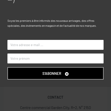
: 100% POLYESTER
Caractéristiques
Soyez les premiers à être informés des nouveaux arrivages, des offres
spéciales, des événements en magasin et de l’actualité de nos marques.
52, 54, 56
TAILLE
Bleu/vert
COULEUR
OVS KIDS
MARQUE
S'ABONNER
CONTACT
Centre commercial Garden City, R+2, N° 215D