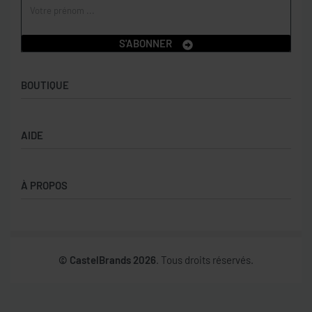
S'ABONNER
BOUTIQUE
Boutique
AIDE
Garçons
Filles
CGV
À PROPOS
Retours et échanges
Politique de confidentialité
Nos marques
Mon compte
© CastelBrands 2026
. Tous droits réservés.
Contact