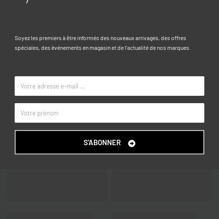
Composition:
100% ACRYLIQUE
Caractéristiques
Soyez les premiers à être informés des nouveaux arrivages, des offres
spéciales, des événements en magasin et de l’actualité de nos marques.
3-4, 4-5, 5-6, 6-7, 7-8, 8-9, 9-10
TAILLE
Rose clair
COULEUR
OVS KIDS
MARQUE
S'ABONNER