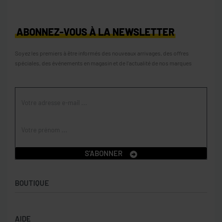
ABONNEZ-VOUS À LA NEWSLETTER
Soyez les premiers à être informés des nouveaux arrivages, des offres
spéciales, des événements en magasin et de l’actualité de nos marques
S'ABONNER
BOUTIQUE
Boutique
AIDE