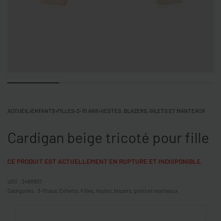
ACCUEIL
›
ENFANTS
›
FILLES
›
3-10 ANS
›
VESTES, BLAZERS, GILETS ET MANTEAUX
Cardigan beige tricoté pour fille
CE PRODUIT EST ACTUELLEMENT EN RUPTURE ET INDISPONIBLE.
2488907
Catégories :
3-10 ans
,
Enfants
,
Filles
,
Vestes, blazers, gilets et manteaux