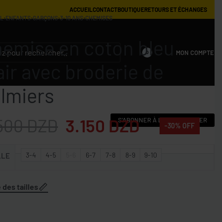
ACCUEIL
CONTACT
BOUTIQUE
RETOURS ET ÉCHANGES
IL
›
ENFANTS
›
GARÇONS
›
3-10 ANS
›
CHEMISES
emise en coton bleu
MON COMPTE
0
air avec broderie de
lmiers
500
DZD
3.150
DZD
S'ABONNER À LA NEWSLETTER
-30% OFF
3-4
4-5
5-6
6-7
7-8
8-9
9-10
LLE
 des tailles