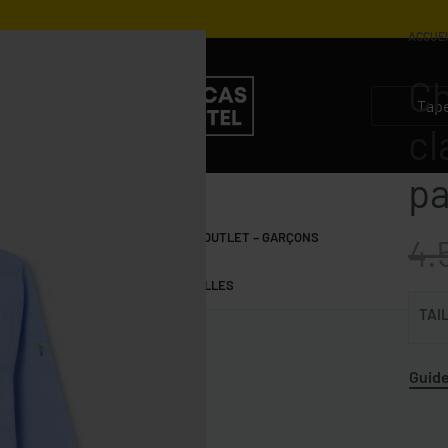
ACCUE
Ch
4.900
DZD
2.450
DZD
4.000
DZD
2.800
DZD
cl
pa
S
GARÇONS 10-15 ANS
OUTLET – GARÇONS
4.
FILLES 10-15 ANS
OUTLET – FILLES
TAI
Guide