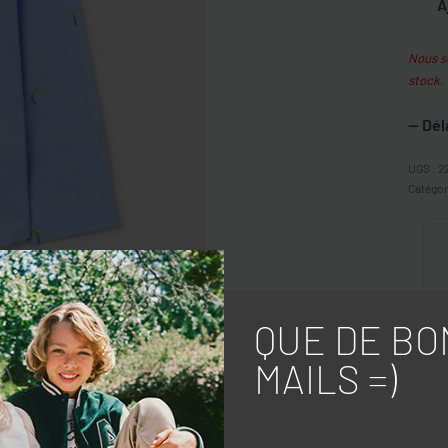
A
Nous so
stock.
— Dél
2
Catégor
QUE DE BO
MAILS =)
PARTA