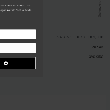
Suivez-nous
s nouveaux arrivages, des
gasin et de l’actualité de
stiques
3-4, 4-5, 5-6, 6-7, 7-8, 8-9, 9-10
Bleu clair
OVS KIDS
R