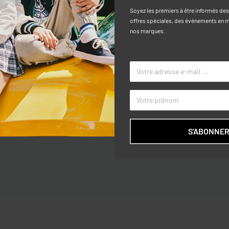
Soyez les premiers à être informés de
offres spéciales, des événements en ma
nos marques.
Caractéri
ers sur tous. Fixation des bouton.
TAILLE
COULEUR
MARQUE
S'ABONNE