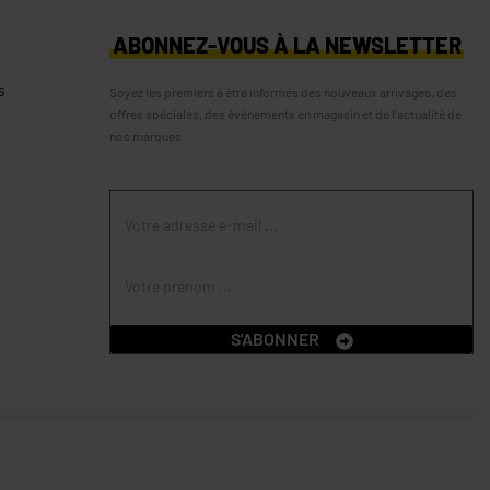
S
ABONNEZ-VOUS À LA NEWSLETTER
s
Soyez les premiers à être informés des nouveaux arrivages, des
offres spéciales, des événements en magasin et de l’actualité de
nos marques
S'ABONNER