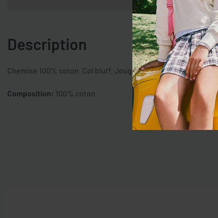
Description
Chemise 100% coton. Col bluff. Joug au dos. Broderie de palmi
Composition:
100% coton