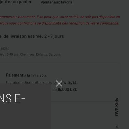
jouter au panier
Ajouter aux favoris
mmes au lancement, il se peut que votre article ne soit pas disponible en
 Nous vous confirmons sa disponibilité dès réception de votre commande.
ai de livraison estimé:
2 - 7 jours
269369
ies :
3-10 ans
,
Chemises
,
Enfants
,
Garçons
Paiement
à la livraison.
Livraison disponible dans les
58 wilayas.
Livraison
gratuite
à partir de
15.000 DZD.
NS E-
OVS Kids
GER