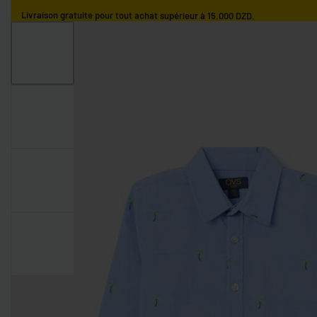
Livraison gratuite pour tout achat supérieur à 15.000 DZD.
ACCUEIL
GARÇONS
FILLES
NOS MARQUES
GARÇONS 0-9 MOIS
GARÇONS 9-36 MOIS
GARÇONS 3-10 AN
FILLES 0-9 MOIS
FILLES 9-36 MOIS
FILLES 3-10 ANS