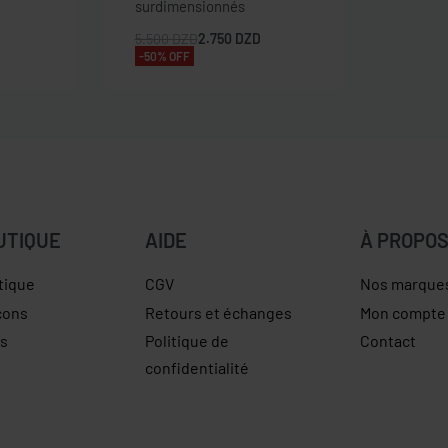
surdimensionnés
5.500
DZD
2.750
DZD
-50% OFF
UTIQUE
AIDE
À PROPO
tique
CGV
Nos marque
çons
Retours et échanges
Mon compte
es
Politique de
Contact
confidentialité