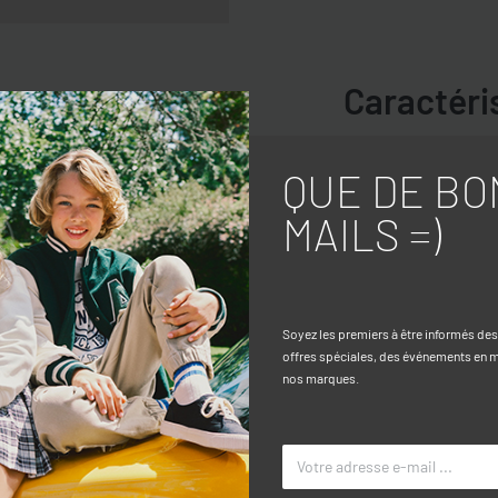
Caractéri
le pour les enfants âgés de 3 à 10 ans.
TAILLE
QUE DE BO
cté. Le design classique avec col et
COULEUR
MAILS =)
en toute saison. Les poches à rabat sur
 vêtement polyvalent et adapté à
MARQUE
Soyez les premiers à être informés de
offres spéciales, des événements en ma
nos marques.