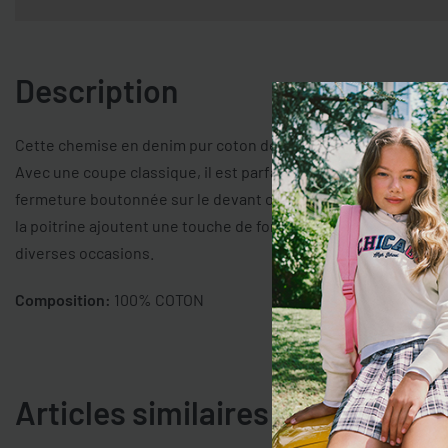
Description
Cette chemise en denim pur coton de la ligne OVS Kids est idéa
Avec une coupe classique, il est parfait pour un look décontra
fermeture boutonnée sur le devant offre praticité et confort 
la poitrine ajoutent une touche de fonctionnalité, rendant ce
diverses occasions.
Composition:
100% COTON
Articles similaires