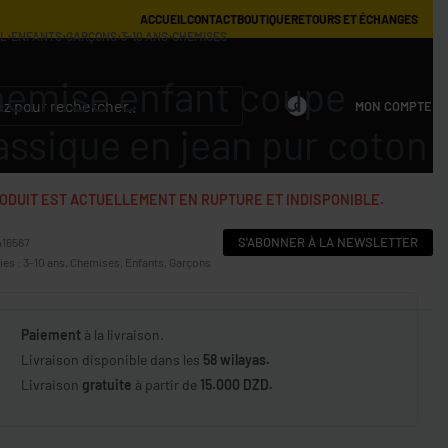
ACCUEIL
CONTACT
BOUTIQUE
RETOURS ET ÉCHANGES
IL
›
ENFANTS
›
GARÇONS
›
3-10 ANS
›
CHEMISES
emise enfant coupe
MON COMPTE
0
assique en jean pur coton
ODUIT EST ACTUELLEMENT EN RUPTURE ET INDISPONIBLE.
S'ABONNER À LA NEWSLETTER
416567
ies :
3-10 ans
,
Chemises
,
Enfants
,
Garçons
Paiement
à la livraison.
Livraison disponible dans les
58 wilayas.
Livraison
gratuite
à partir de
15.000 DZD.