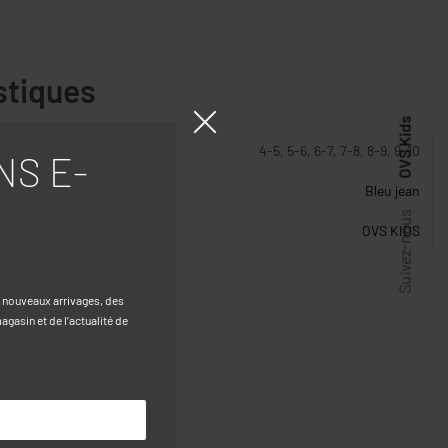
stiques
OVS Kids
4-5, 5-6, 6-7, 7-8, 8-9, 9-10
NS E-
Bleu jean
Suivez-nous
OVS KIDS
s nouveaux arrivages, des
gasin et de l’actualité de