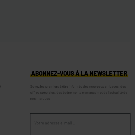
S
ABONNEZ-VOUS À LA NEWSLETTER
s
Soyez les premiers à être informés des nouveaux arrivages, des
offres spéciales, des événements en magasin et de l’actualité de
nos marques