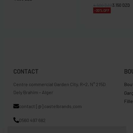
4.500
DZD
3.150
DZD
-30% OFF
CONTACT
BO
Centre commercial Garden City, R+2, N° 215D
Bou
Dely Brahim – Alger
Gar
Fill
contact [@] castelbrands.com
0560 497 682