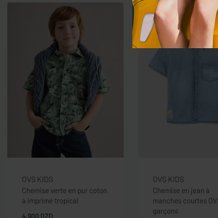
OVS KIDS
OVS KIDS
Chemise verte en pur coton
Chemise en jean à
à imprimé tropical
manches courtes OV
garçons
4.900
DZD