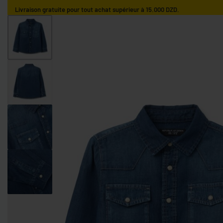
Livraison gratuite pour tout achat supérieur à 15.000 DZD.
ACCUEIL
GARÇONS
FILLES
NOS MARQUES
GARÇONS 0-9 MOIS
GARÇONS 9-36 MOIS
GARÇONS 3-10 AN
FILLES 0-9 MOIS
FILLES 9-36 MOIS
FILLES 3-10 ANS