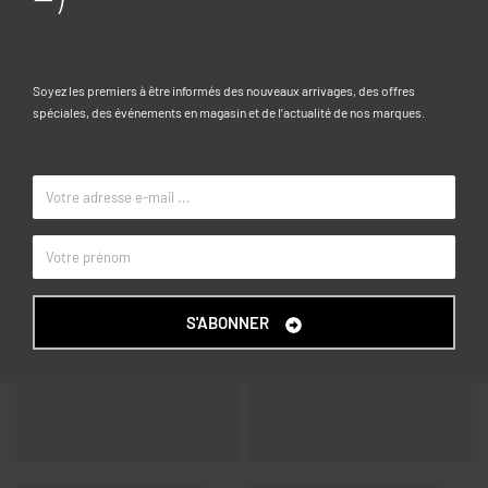
Composition:
100% COTON
Caractéristiques
Soyez les premiers à être informés des nouveaux arrivages, des offres
spéciales, des événements en magasin et de l’actualité de nos marques.
10-11, 11-12, 12-13, 13-14, 14-15
TAILLE
Bleu marine
COULEUR
OVS KIDS
MARQUE
S'ABONNER