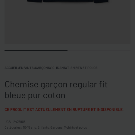
ACCUEIL
›
ENFANTS
›
GARÇONS
›
10-15 ANS
›
T-SHIRTS ET POLOS
Chemise garçon regular fit
bleue pur coton
CE PRODUIT EST ACTUELLEMENT EN RUPTURE ET INDISPONIBLE.
2475908
Catégories :
10-15 ans
,
Enfants
,
Garçons
,
T-shirts et polos