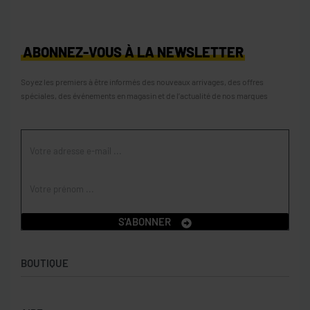
ABONNEZ-VOUS À LA NEWSLETTER
Soyez les premiers à être informés des nouveaux arrivages, des offres
spéciales, des événements en magasin et de l’actualité de nos marques
S'ABONNER
BOUTIQUE
Boutique