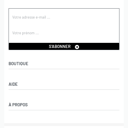
S'ABONNER
BOUTIQUE
Boutique
AIDE
Garçons
Filles
CGV
À PROPOS
Retours et échanges
Politique de confidentialité
Nos marques