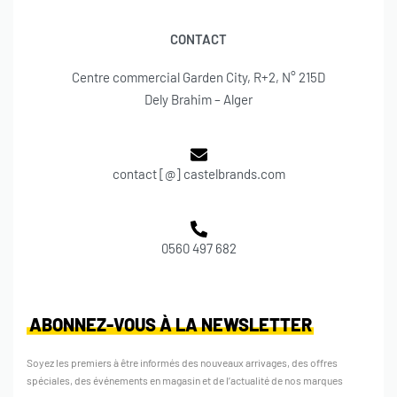
CONTACT
Centre commercial Garden City, R+2, N° 215D
Dely Brahim – Alger
contact [@] castelbrands.com
0560 497 682
ABONNEZ-VOUS À LA NEWSLETTER
Soyez les premiers à être informés des nouveaux arrivages, des offres
spéciales, des événements en magasin et de l’actualité de nos marques