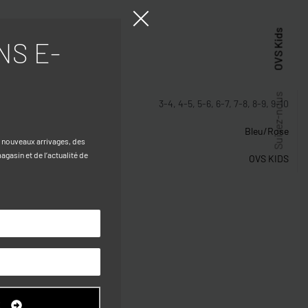
OVS Kids
NS E-
stiques
Suivez-nous
3-4, 4-5, 5-6, 6-7, 7-8, 8-9, 9-10
Bleu/Rose
s nouveaux arrivages, des
gasin et de l’actualité de
OVS KIDS
R