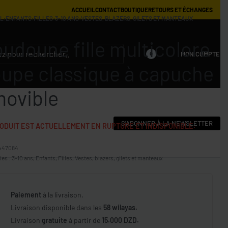
ACCUEIL
CONTACT
BOUTIQUE
RETOURS ET ÉCHANGES
IL
›
ENFANTS
›
FILLES
›
3-10 ANS
›
VESTES, BLAZERS, GILETS ET MANTEAUX
udoune fille multicolore
MON COMPTE
0
upe classique à capuche
ovible
S'ABONNER À LA NEWSLETTER
ODUIT EST ACTUELLEMENT EN RUPTURE ET INDISPONIBLE.
447084
ies :
3-10 ans
,
Enfants
,
Filles
,
Vestes, blazers, gilets et manteaux
Paiement
à la livraison.
Livraison disponible dans les
58 wilayas.
Livraison
gratuite
à partir de
15.000 DZD.