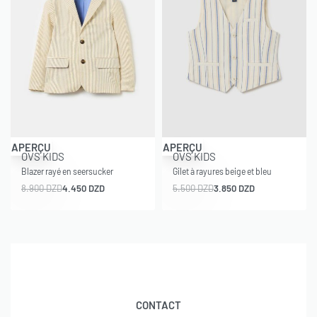
-50% OFF
-30% OFF
APERÇU
APERÇU
OVS KIDS
OVS KIDS
Blazer rayé en seersucker
Gilet à rayures beige et bleu
8.900
DZD
4.450
DZD
5.500
DZD
3.850
DZD
CONTACT