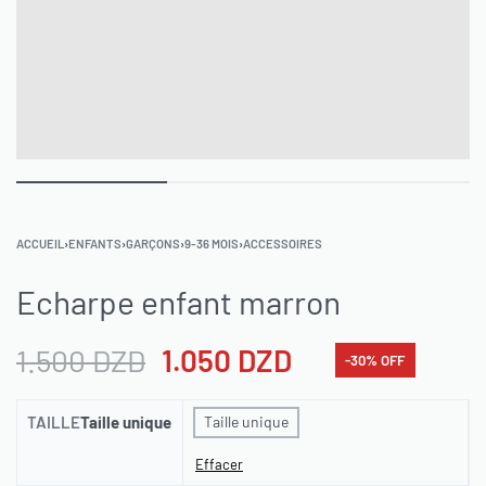
ACCUEIL
›
ENFANTS
›
GARÇONS
›
9-36 MOIS
›
ACCESSOIRES
Echarpe enfant marron
1.500
DZD
1.050
DZD
-30% OFF
TAILLE
Taille unique
Taille unique
Effacer