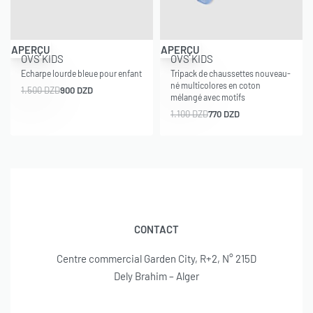
-40% OFF
-30% OFF
APERÇU
APERÇU
OVS KIDS
OVS KIDS
Echarpe lourde bleue pour enfant
Tripack de chaussettes nouveau-
né multicolores en coton
1.500
DZD
900
DZD
mélangé avec motifs
1.100
DZD
770
DZD
CONTACT
Centre commercial Garden City, R+2, N° 215D
Dely Brahim – Alger