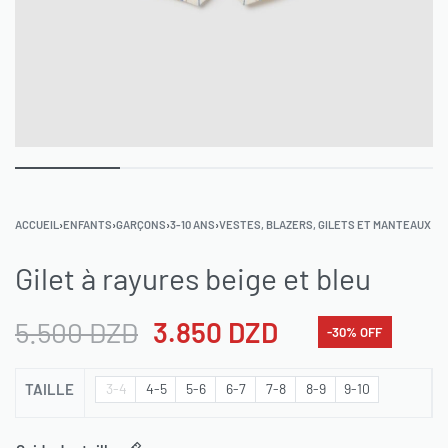
ACCUEIL
›
ENFANTS
›
GARÇONS
›
3-10 ANS
›
VESTES, BLAZERS, GILETS ET MANTEAUX
Gilet à rayures beige et bleu
5.500
DZD
3.850
DZD
-30% OFF
TAILLE
3-4
4-5
5-6
6-7
7-8
8-9
9-10