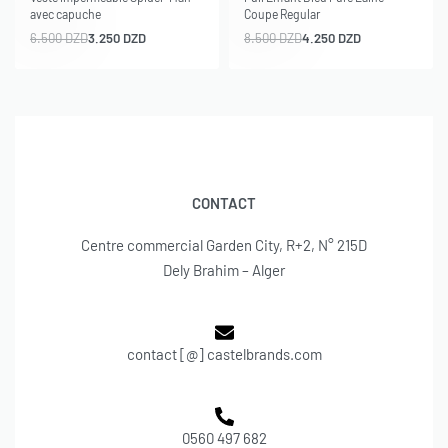
avec capuche
Coupe Regular
6.500
DZD
3.250
DZD
8.500
DZD
4.250
DZD
CONTACT
Centre commercial Garden City, R+2, N° 215D
Dely Brahim – Alger
contact [@] castelbrands.com
0560 497 682