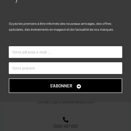
OVS KIDS
MARQUE
Soyez les premiers à être informés des nouveaux arrivages, des offres
spéciales, des événements en magasin et de l’actualité de nos marques.
CONTACT
Centre commercial Garden City, R+2, N° 215D
Dely Brahim – Alger
S'ABONNER
contact [@] castelbrands.com
0560 497 682