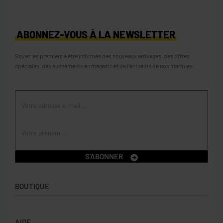
ABONNEZ-VOUS À LA NEWSLETTER
Soyez les premiers à être informés des nouveaux arrivages, des offres
spéciales, des événements en magasin et de l’actualité de nos marques
S'ABONNER
BOUTIQUE
Boutique
AIDE