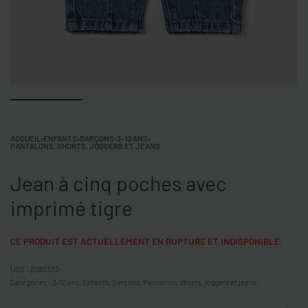
ACCUEIL
›
ENFANTS
›
GARÇONS
›
3-10 ANS
›
PANTALONS, SHORTS, JOGGERS ET JEANS
Jean à cinq poches avec
imprimé tigre
CE PRODUIT EST ACTUELLEMENT EN RUPTURE ET INDISPONIBLE.
2080330
Catégories :
3-10 ans
,
Enfants
,
Garçons
,
Pantalons, shorts, joggers et jeans