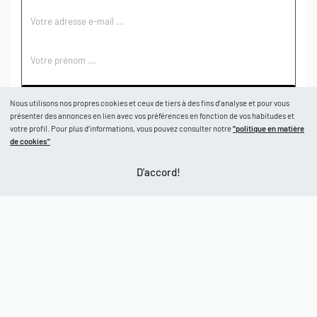
S'ABONNER
Nous utilisons nos propres cookies et ceux de tiers à des fins d’analyse et pour vous
présenter des annonces en lien avec vos préférences en fonction de vos habitudes et
votre profil. Pour plus d’informations, vous pouvez consulter notre
"politique en matière
BOUTIQUE
de cookies"
D'accord!
Boutique
AIDE
Garçons
Filles
CGV
À PROPOS
Retours et échanges
Politique de confidentialité
Nos marques
Mon compte
© CastelBrands 2026
. Tous droits réservés.
Contact