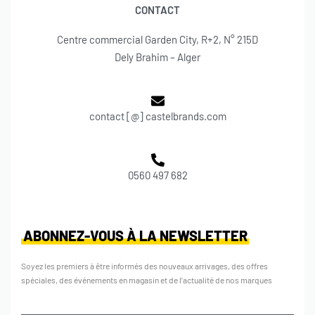
CONTACT
Centre commercial Garden City, R+2, N° 215D
Dely Brahim – Alger
contact [@] castelbrands.com
0560 497 682
ABONNEZ-VOUS À LA NEWSLETTER
Soyez les premiers à être informés des nouveaux arrivages, des offres
spéciales, des événements en magasin et de l’actualité de nos marques