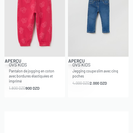
-50% OFF
-50% OFF
APERÇU
APERÇU
OVS KIDS
OVS KIDS
Pantalon de jogging en coton
Jegging coupe slim avec cinq
avec bordures élastiquées et
poches
imprimé
4.000
DZD
2.000
DZD
1.800
DZD
900
DZD