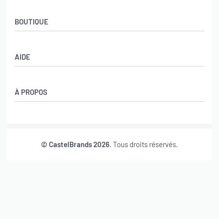
BOUTIQUE
Boutique
AIDE
Garçons
Filles
CGV
À PROPOS
Retours et échanges
Politique de confidentialité
Nos marques
Mon compte
© CastelBrands 2026
. Tous droits réservés.
Contact