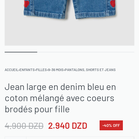
ACCUEIL
›
ENFANTS
›
FILLES
›
9-36 MOIS
›
PANTALONS, SHORTS ET JEANS
Jean large en denim bleu en
coton mélangé avec coeurs
brodés pour fille
4.900
DZD
2.940
DZD
-40% OFF