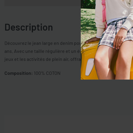
Description
Découvrez le jean large en denim pour fille OVS Kids, en pur coto
ans. Avec une taille régulière et un élastique arrière pour un 
jeux et les activités de plein air, offrant confort et style pour 
Composition:
100% COTON