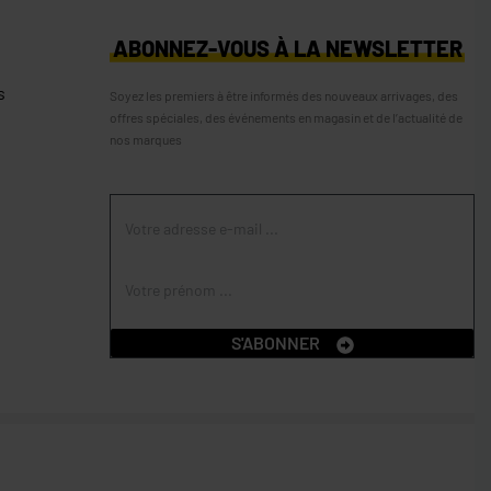
S
ABONNEZ-VOUS À LA NEWSLETTER
s
Soyez les premiers à être informés des nouveaux arrivages, des
offres spéciales, des événements en magasin et de l’actualité de
nos marques
S'ABONNER