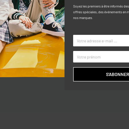
Soyez les premiers à être informés de
offres spéciales, des événements en ma
nos marques.
Caractéri
n, idéal pour les filles de trois à dix
TAILLE
ajustement confortable. Parfait pour les
COULEUR
la vie quotidienne.
MARQUE
S'ABONNE