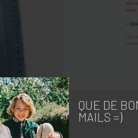
Nous so
stock.
— Dél
2
Catégor
QUE DE BO
PARTA
MAILS =)