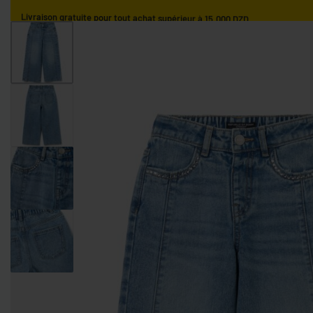
Livraison gratuite pour tout achat supérieur à 15.000 DZD.
ACCUEIL
GARÇONS
FILLES
NOS MARQUES
GARÇONS 0-9 MOIS
GARÇONS 9-36 MOIS
GARÇONS 3-10 AN
FILLES 0-9 MOIS
FILLES 9-36 MOIS
FILLES 3-10 ANS