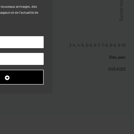
Suivez-nous
s nouveaux arrivages, des
gasin et de l’actualité de
stiques
3-4, 4-5, 5-6, 6-7, 7-8, 8-9, 9-10
Bleu jean
OVS KIDS
R