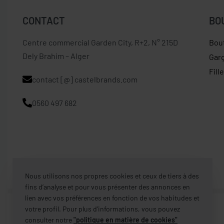
CONTACT
BO
Centre commercial Garden City, R+2, N° 215D
Bou
Dely Brahim – Alger
Gar
Fill
contact [@] castelbrands.com
0560 497 682
Nous utilisons nos propres cookies et ceux de tiers à des
fins d’analyse et pour vous présenter des annonces en
lien avec vos préférences en fonction de vos habitudes et
votre profil. Pour plus d’informations, vous pouvez
consulter notre
"politique en matière de cookies"