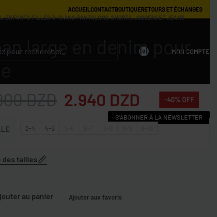
ACCUEIL
CONTACT
BOUTIQUE
RETOURS ET ÉCHANGES
IL
›
ENFANTS
›
FILLES
›
3-10 ANS
›
PANTALONS, SHORTS, JOGGERS ET JEANS
an large en denim pour
MON COMPTE
0
le
900
DZD
2.940
DZD
-40% OFF
S'ABONNER À LA NEWSLETTER
3-4
4-5
5-6
6-7
7-8
8-9
9-10
LLE
 des tailles
jouter au panier
Ajouter aux favoris