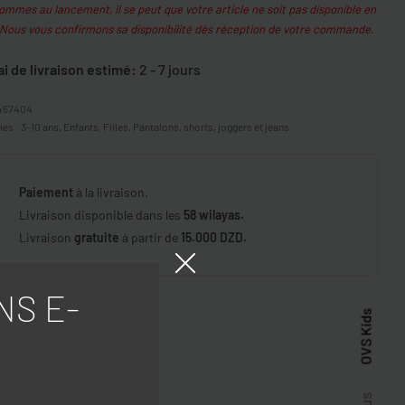
mmes au lancement, il se peut que votre article ne soit pas disponible en
 Nous vous confirmons sa disponibilité dès réception de votre commande.
ai de livraison estimé:
2 - 7 jours
457404
ies :
3-10 ans
,
Enfants
,
Filles
,
Pantalons, shorts, joggers et jeans
Paiement
à la livraison.
Livraison disponible dans les
58 wilayas.
Livraison
gratuite
à partir de
15.000 DZD.
NS E-
GER
OVS Kids