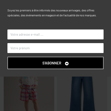
Soyez les premiers à être informés des nouveaux arrivages, des offres
3-4, 4-5, 5-6, 6-7, 7-8, 8-9, 9-10
TAILLE
spéciales, des événements en magasin et de l’actualité de nos marques.
Noir
COULEUR
OVS KIDS
MARQUE
Articles similaires
S'ABONNER