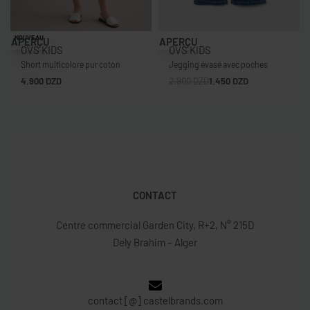
-50% OFF
NOUVEAU
APERÇU
APERÇU
OVS KIDS
OVS KIDS
Short multicolore pur coton
Jegging évasé avec poches
4.900
DZD
2.900
DZD
1.450
DZD
CONTACT
Centre commercial Garden City, R+2, N° 215D
Dely Brahim – Alger
contact [@] castelbrands.com