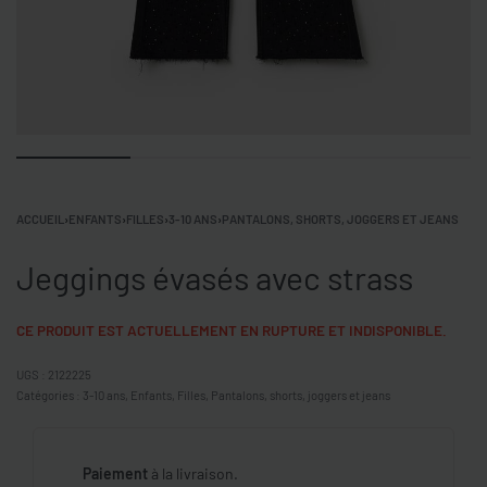
ACCUEIL
›
ENFANTS
›
FILLES
›
3-10 ANS
›
PANTALONS, SHORTS, JOGGERS ET JEANS
Jeggings évasés avec strass
CE PRODUIT EST ACTUELLEMENT EN RUPTURE ET INDISPONIBLE.
2122225
Catégories :
3-10 ans
,
Enfants
,
Filles
,
Pantalons, shorts, joggers et jeans
Paiement
à la livraison.