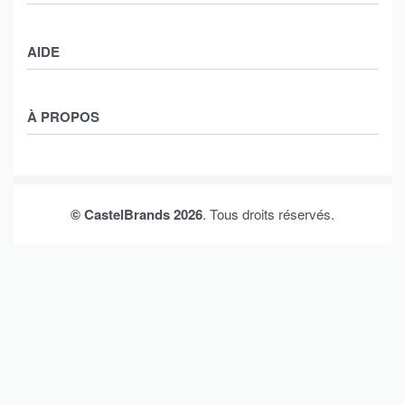
Boutique
AIDE
Garçons
Filles
CGV
À PROPOS
Retours et échanges
Politique de confidentialité
Nos marques
Mon compte
© CastelBrands 2026
. Tous droits réservés.
Contact