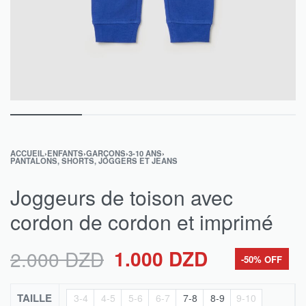
ACCUEIL
›
ENFANTS
›
GARÇONS
›
3-10 ANS
›
PANTALONS, SHORTS, JOGGERS ET JEANS
Joggeurs de toison avec
cordon de cordon et imprimé
1.000
DZD
2.000
DZD
-50% OFF
TAILLE
3-4
4-5
5-6
6-7
7-8
8-9
9-10