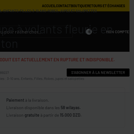
ACCUEIL
CONTACT
BOUTIQUE
RETOURS ET ÉCHANGES
IL
›
ENFANTS
›
FILLES
›
3-10 ANS
›
ROBES, JUPES ET SALOPETTES
pe à volants fleurie en
MON COMPTE
0
oton
ODUIT EST ACTUELLEMENT EN RUPTURE ET INDISPONIBLE.
S'ABONNER À LA NEWSLETTER
989227
ies :
3-10 ans
,
Enfants
,
Filles
,
Robes, jupes et salopettes
Paiement
à la livraison.
Livraison disponible dans les
58 wilayas.
Livraison
gratuite
à partir de
15.000 DZD.