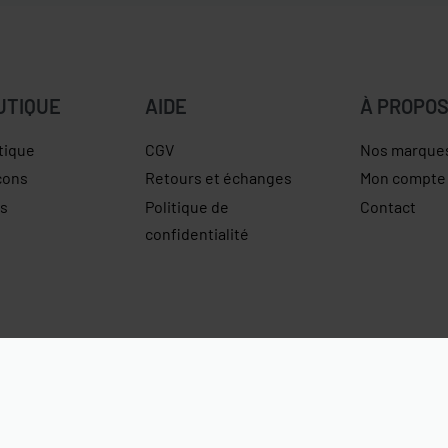
UTIQUE
AIDE
À PROPO
tique
CGV
Nos marque
çons
Retours et échanges
Mon compte
es
Politique de
Contact
confidentialité