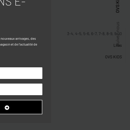
NS E-
OVS Kids
stiques
Suivez-nous
3-4, 4-5, 5-6, 6-7, 7-8, 8-9, 9-10
s nouveaux arrivages, des
gasin et de l’actualité de
Lilas
OVS KIDS
R