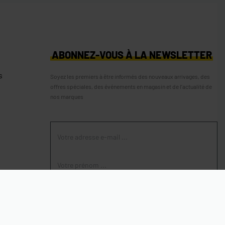
S
ABONNEZ-VOUS À LA NEWSLETTER
s
Soyez les premiers à être informés des nouveaux arrivages, des
offres spéciales, des événements en magasin et de l’actualité de
nos marques
S'ABONNER