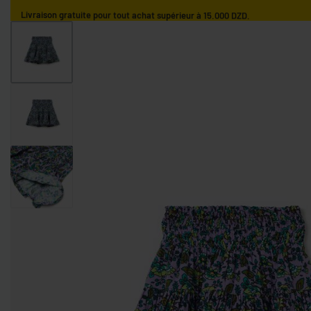
Livraison gratuite pour tout achat supérieur à 15.000 DZD.
ACCUEIL
GARÇONS
FILLES
NOS MARQUES
GARÇONS 0-9 MOIS
GARÇONS 9-36 MOIS
GARÇONS 3-10 AN
FILLES 0-9 MOIS
FILLES 9-36 MOIS
FILLES 3-10 ANS