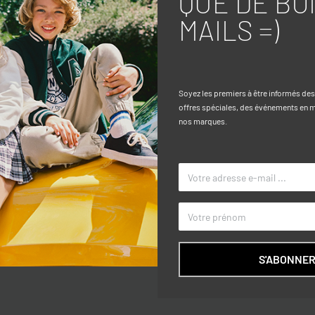
QUE DE BO
MAILS =)
Caractéri
ute.
TAILLE
Soyez les premiers à être informés de
offres spéciales, des événements en ma
COULEUR
nos marques.
MARQUE
S'ABONNE