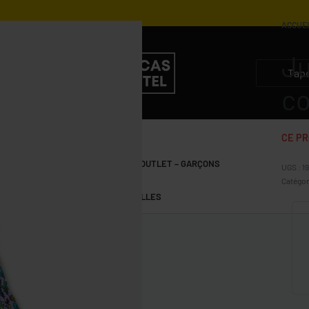
ACCUE
Ju
5.100
DZD
2.550
DZD
3.500
DZD
1.750
DZD
c
CE PR
S
GARÇONS 10-15 ANS
OUTLET – GARÇONS
1
Catégor
FILLES 10-15 ANS
OUTLET – FILLES