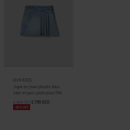
OVS KIDS
Jupe en jean plissée bleu
clair en pur coton pour fille
3.900
DZD
2.730
DZD
-30% OFF