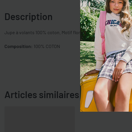
Description
Jupe à volants 100% coton. Motif floral. Ceinture élastique ha
Composition:
100% COTON
Articles similaires