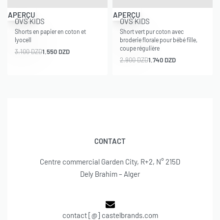
-50% OFF
-40% OFF
APERÇU
APERÇU
OVS KIDS
OVS KIDS
Shorts en papier en coton et
Short vert pur coton avec
lyocell
broderie florale pour bébé fille,
coupe régulière
3.100
DZD
1.550
DZD
2.900
DZD
1.740
DZD
CONTACT
Centre commercial Garden City, R+2, N° 215D
Dely Brahim – Alger
contact [@] castelbrands.com