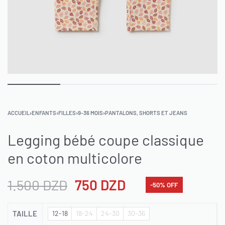
ACCUEIL
›
ENFANTS
›
FILLES
›
9-36 MOIS
›
PANTALONS, SHORTS ET JEANS
Legging bébé coupe classique
en coton multicolore
1.500
DZD
750
DZD
-50% OFF
TAILLE
12-18
18-24
24-30
30-36