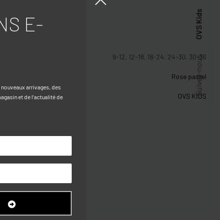
OVS Kids
NS E-
stiques
9-12, 12-18, 18-24, 24-30, 30-36
Suivez-nous
Rose pastel
s nouveaux arrivages, des
OVS KIDS
gasin et de l’actualité de
R