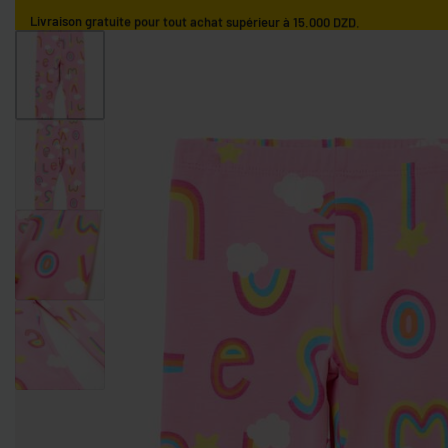
Livraison gratuite pour tout achat supérieur à 15.000 DZD.
ACCUEIL
GARÇONS
FILLES
NOS MARQUES
GARÇONS 0-9 MOIS
GARÇONS 9-36 MOIS
GARÇONS 3-10 AN
FILLES 0-9 MOIS
FILLES 9-36 MOIS
FILLES 3-10 ANS