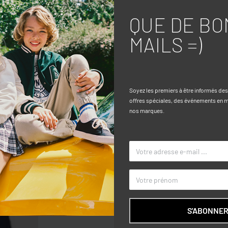
QUE DE BO
Caractéri
MAILS =)
ll-over et lettres multicolores.
TAILLE
COULEUR
Soyez les premiers à être informés de
MARQUE
offres spéciales, des événements en ma
nos marques.
S'ABONNE