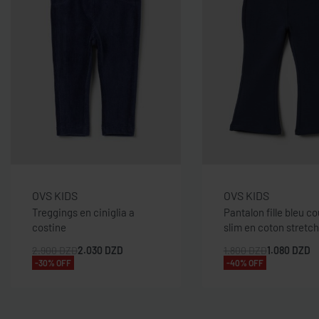
OVS KIDS
OVS KIDS
Treggings en ciniglia a
Pantalon fille bleu c
costine
slim en coton stretch
2.900
DZD
2.030
DZD
1.800
DZD
1.080
DZD
-30% OFF
-40% OFF