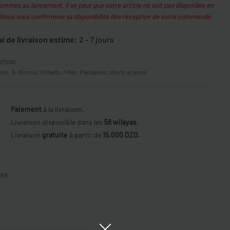
mmes au lancement, il se peut que votre article ne soit pas disponible en
 Nous vous confirmons sa disponibilité dès réception de votre commande.
ai de livraison estimé:
2 - 7 jours
079195
ies :
9-36 mois
,
Enfants
,
Filles
,
Pantalons, shorts et jeans
Paiement
à la livraison.
Livraison disponible dans les
58 wilayas.
Livraison
gratuite
à partir de
15.000 DZD.
GER