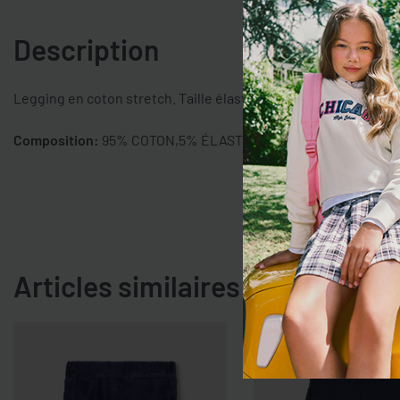
Description
Legging en coton stretch. Taille élastiquée. Imprimé nuages ​​a
Composition:
95% COTON,5% ÉLASTHANNE
Articles similaires