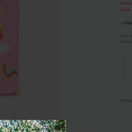
Nous so
stock.
— Dél
2
Catégor
PARTA