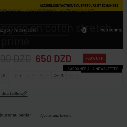
ACCUEIL
CONTACT
BOUTIQUE
RETOURS ET ÉCHANGES
IL
›
ENFANTS
›
FILLES
›
9-36 MOIS
›
PANTALONS, SHORTS ET JEANS
gging en coton stretch
MON COMPTE
0
mprimé
300
DZD
650
DZD
-50% OFF
S'ABONNER À LA NEWSLETTER
9-12
12-18
18-24
24-30
30-36
LLE
 des tailles
jouter au panier
Ajouter aux favoris