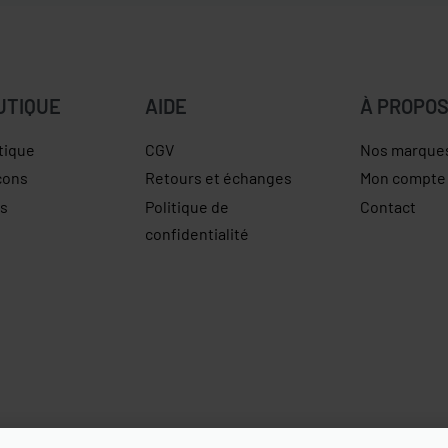
UTIQUE
AIDE
À PROPO
tique
CGV
Nos marque
çons
Retours et échanges
Mon compte
es
Politique de
Contact
confidentialité