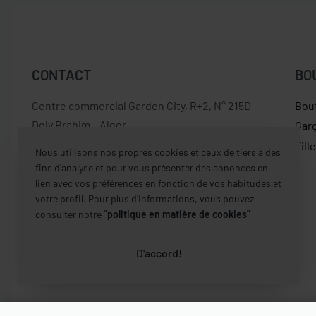
CONTACT
BO
Centre commercial Garden City, R+2, N° 215D
Bou
Dely Brahim – Alger
Gar
Fill
Nous utilisons nos propres cookies et ceux de tiers à des
contact [@] castelbrands.com
fins d’analyse et pour vous présenter des annonces en
lien avec vos préférences en fonction de vos habitudes et
0560 497 682
votre profil. Pour plus d’informations, vous pouvez
consulter notre
"politique en matière de cookies"
D'accord!