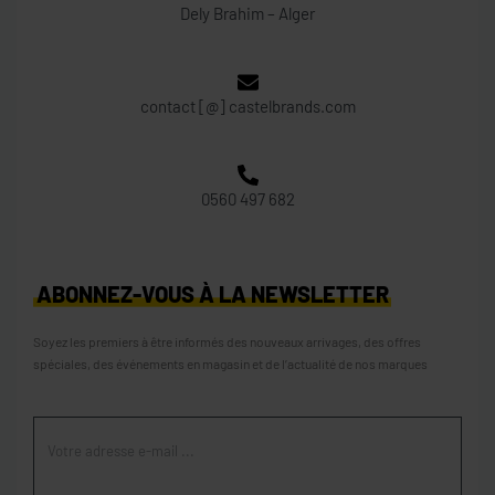
Dely Brahim – Alger
contact [@] castelbrands.com
0560 497 682
ABONNEZ-VOUS À LA NEWSLETTER
Soyez les premiers à être informés des nouveaux arrivages, des offres
spéciales, des événements en magasin et de l’actualité de nos marques