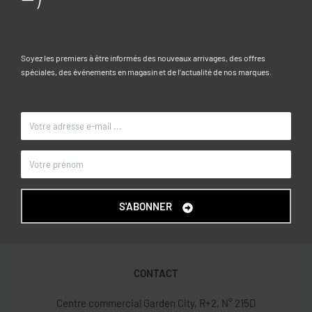
Composition:
95% COTON, 5% ÉLASTHANNE
Caractéristiques
Soyez les premiers à être informés des nouveaux arrivages, des offres
spéciales, des événements en magasin et de l’actualité de nos marques.
10-11, 11-12, 12-13, 13-14, 14-15
TAILLE
Impression noire 3
COULEUR
OVS KIDS
MARQUE
S'ABONNER
CONTACT
Centre commercial Garden City, R+2, N° 215D