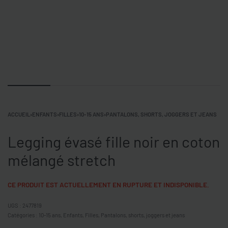
ACCUEIL
›
ENFANTS
›
FILLES
›
10-15 ANS
›
PANTALONS, SHORTS, JOGGERS ET JEANS
Legging évasé fille noir en coton
mélangé stretch
CE PRODUIT EST ACTUELLEMENT EN RUPTURE ET INDISPONIBLE.
2477819
Catégories :
10-15 ans
,
Enfants
,
Filles
,
Pantalons, shorts, joggers et jeans