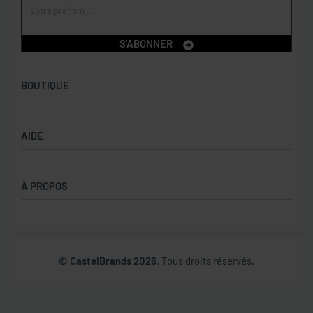
S'ABONNER
BOUTIQUE
Boutique
AIDE
Garçons
Filles
CGV
À PROPOS
Retours et échanges
Politique de confidentialité
Nos marques
Mon compte
© CastelBrands 2026
. Tous droits réservés.
Contact