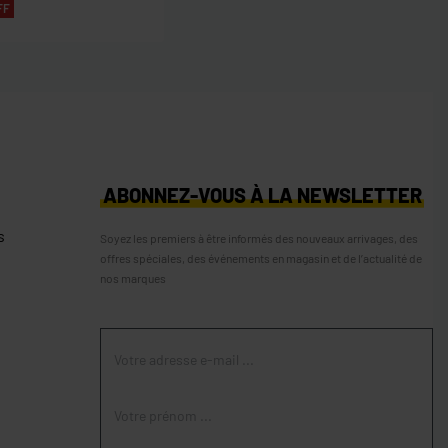
FF
S
ABONNEZ-VOUS À LA NEWSLETTER
s
Soyez les premiers à être informés des nouveaux arrivages, des
offres spéciales, des événements en magasin et de l’actualité de
nos marques