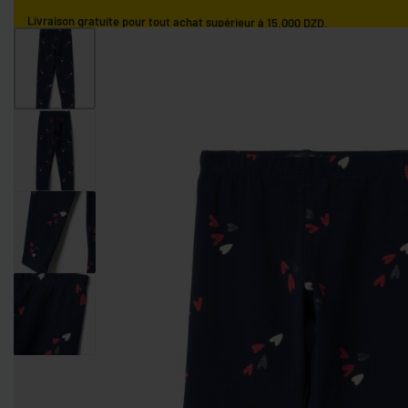
Livraison gratuite pour tout achat supérieur à 15.000 DZD.
ACCUEIL
GARÇONS
FILLES
NOS MARQUES
GARÇONS 0-9 MOIS
GARÇONS 9-36 MOIS
GARÇONS 3-10 AN
FILLES 0-9 MOIS
FILLES 9-36 MOIS
FILLES 3-10 ANS