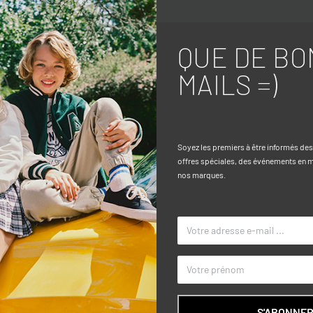
QUE DE BO
Caractéri
MAILS =)
tionné en coton stretch, parfait pour
TAILLE
assure un ajustement parfait. Idéal pour
COULEUR
yvalente à associer avec divers t-shirts
Soyez les premiers à être informés de
offres spéciales, des événements en ma
MARQUE
nos marques.
S'ABONNE