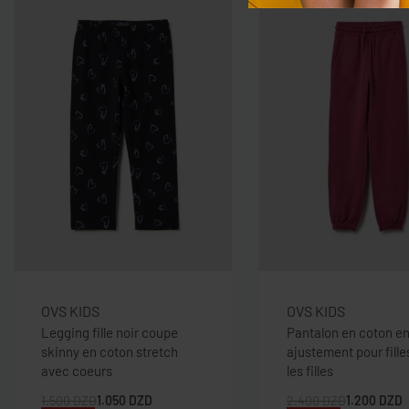
OVS KIDS
OVS KIDS
Legging fille noir coupe
Pantalon en coton e
skinny en coton stretch
ajustement pour fille
avec coeurs
les filles
1.500
DZD
1.050
DZD
2.400
DZD
1.200
DZD