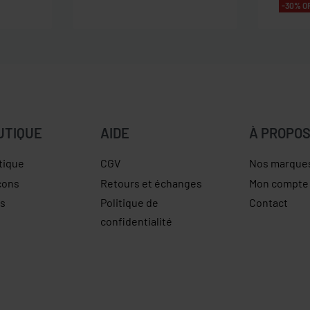
-30% O
UTIQUE
AIDE
À PROPO
tique
CGV
Nos marque
çons
Retours et échanges
Mon compte
es
Politique de
Contact
confidentialité