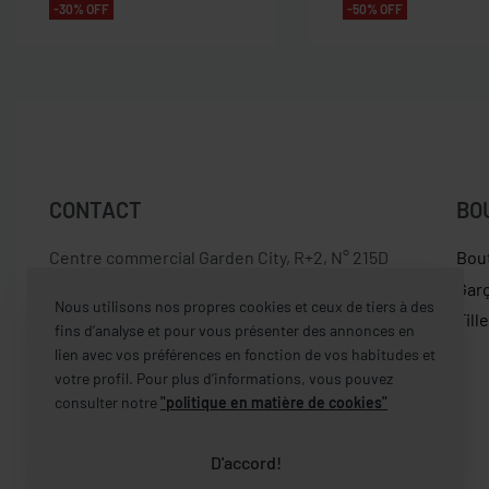
-30% OFF
-50% OFF
CONTACT
BO
Centre commercial Garden City, R+2, N° 215D
Bou
Dely Brahim – Alger
Gar
Nous utilisons nos propres cookies et ceux de tiers à des
Fill
fins d’analyse et pour vous présenter des annonces en
contact [@] castelbrands.com
lien avec vos préférences en fonction de vos habitudes et
votre profil. Pour plus d’informations, vous pouvez
0560 497 682
consulter notre
"politique en matière de cookies"
D'accord!