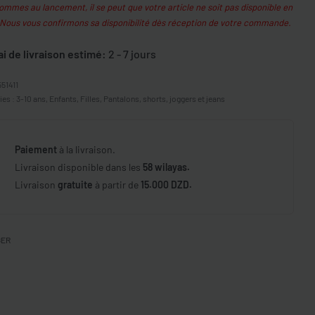
mmes au lancement, il se peut que votre article ne soit pas disponible en
 Nous vous confirmons sa disponibilité dès réception de votre commande.
ai de livraison estimé:
2 - 7 jours
551411
ies :
3-10 ans
,
Enfants
,
Filles
,
Pantalons, shorts, joggers et jeans
Paiement
à la livraison.
Livraison disponible dans les
58 wilayas.
Livraison
gratuite
à partir de
15.000 DZD.
GER