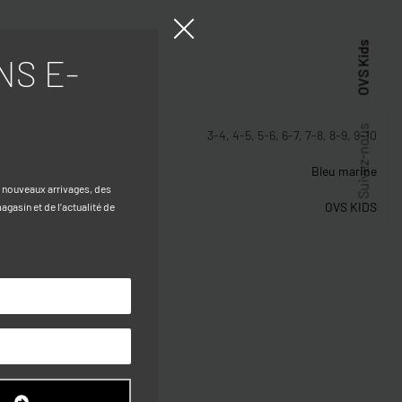
OVS Kids
NS E-
stiques
Suivez-nous
3-4, 4-5, 5-6, 6-7, 7-8, 8-9, 9-10
Bleu marine
s nouveaux arrivages, des
OVS KIDS
gasin et de l’actualité de
R