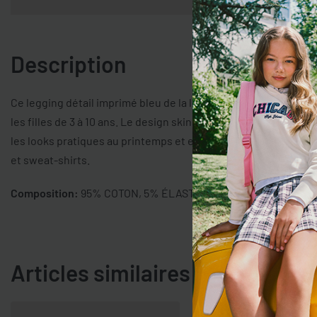
Description
Ce legging détail imprimé bleu de la ligne OVS KIDS est confec
les filles de 3 à 10 ans. Le design skinny avec taille élastique 
les looks pratiques au printemps et en été, c’est une pièce pol
et sweat-shirts.
Composition:
95% COTON, 5% ÉLASTHANNE
Articles similaires