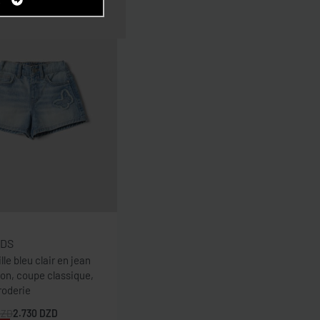
IDS
ille bleu clair en jean
ton, coupe classique,
roderie
DZD
2.730
DZD