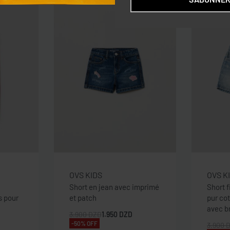
OVS KIDS
OVS K
n
Short en jean avec imprimé
Short f
s pour
et patch
pur co
avec b
3.900
DZD
1.950
DZD
-50% OFF
3.900