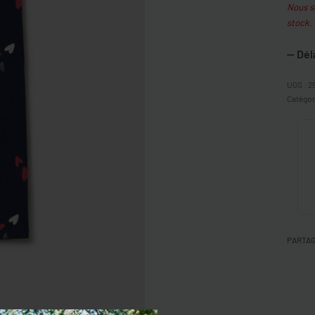
Nous so
stock.
— Dél
2
Catégor
PARTA