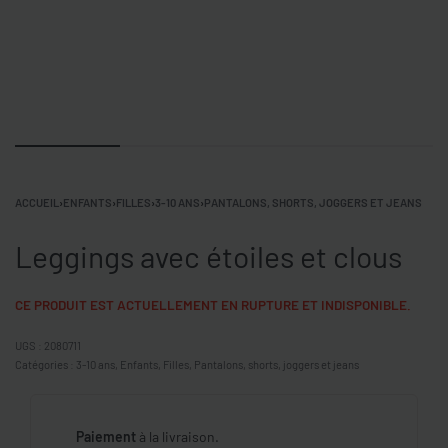
ACCUEIL
›
ENFANTS
›
FILLES
›
3-10 ANS
›
PANTALONS, SHORTS, JOGGERS ET JEANS
Leggings avec étoiles et clous
CE PRODUIT EST ACTUELLEMENT EN RUPTURE ET INDISPONIBLE.
2080711
Catégories :
3-10 ans
,
Enfants
,
Filles
,
Pantalons, shorts, joggers et jeans
Paiement
à la livraison.