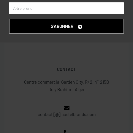
Noir
COULEUR
OVS KIDS
MARQUE
S'ABONNER
CONTACT
Centre commercial Garden City, R+2, N° 215D
Dely Brahim – Alger
contact [@] castelbrands.com