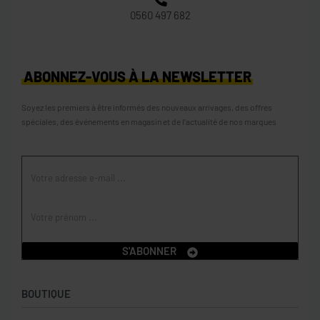
0560 497 682
ABONNEZ-VOUS À LA NEWSLETTER
Soyez les premiers à être informés des nouveaux arrivages, des offres
spéciales, des événements en magasin et de l’actualité de nos marques
S'ABONNER
BOUTIQUE