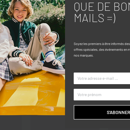
QUE DE BO
MAILS =)
Caractéri
mé mouton all-over.
Soyez les premiers à être informés de
TAILLE
offres spéciales, des événements en ma
nos marques.
COULEUR
MARQUE
S'ABONNE