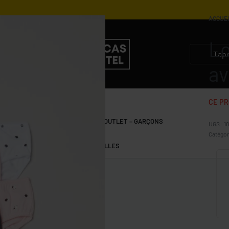
ACCUE
Lo
av
CE PR
S
GARÇONS 10-15 ANS
OUTLET – GARÇONS
1
Catégor
FILLES 10-15 ANS
OUTLET – FILLES