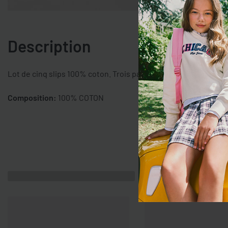
Description
Lot de cinq slips 100% coton. Trois paires avec nœud et impri
Composition:
100% COTON