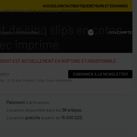
ACCUEIL
CONTACT
BOUTIQUE
RETOURS ET ÉCHANGES
IL
›
ENFANTS
›
FILLES
›
10-15 ANS
›
SOUS-VÊTEMENTS
t de cinq slips en coton
MON COMPTE
0
ec imprimé
ODUIT EST ACTUELLEMENT EN RUPTURE ET INDISPONIBLE.
S'ABONNER À LA NEWSLETTER
889837
ies :
10-15 ans
,
Enfants
,
Filles
,
Sous-vêtements
Paiement
à la livraison.
Livraison disponible dans les
58 wilayas.
Livraison
gratuite
à partir de
15.000 DZD.