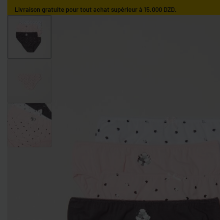
Livraison gratuite pour tout achat supérieur à 15.000 DZD.
ACCUEIL
GARÇONS
FILLES
NOS MARQUES
GARÇONS 0-9 MOIS
GARÇONS 9-36 MOIS
GARÇONS 3-10 AN
FILLES 0-9 MOIS
FILLES 9-36 MOIS
FILLES 3-10 ANS