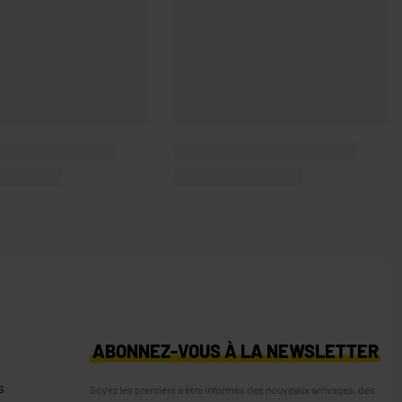
S
ABONNEZ-VOUS À LA NEWSLETTER
s
Soyez les premiers à être informés des nouveaux arrivages, des