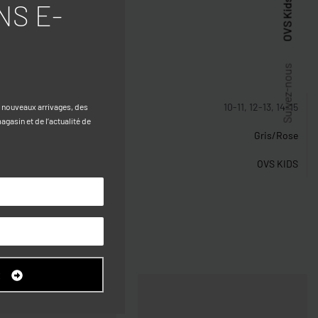
OVS Kids
NS E-
stiques
Suivez-nous
10-11, 12-13, 14-15
s nouveaux arrivages, des
gasin et de l’actualité de
Gris/Rose
OVS KIDS
R