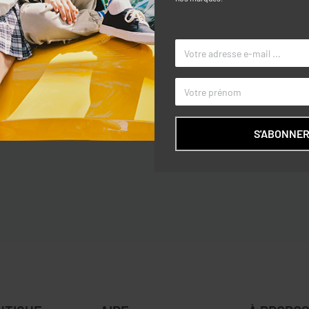
Caractéri
vec bordure ondulée et noeud.
TAILLE
er.
COULEUR
S'ABONNE
MARQUE