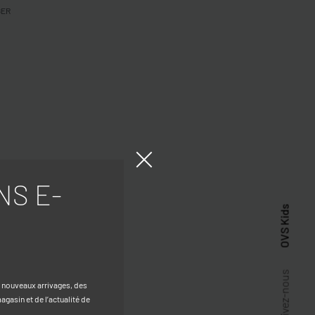
GER
NS E-
OVS Kids
Suivez-nous
s nouveaux arrivages, des
gasin et de l’actualité de