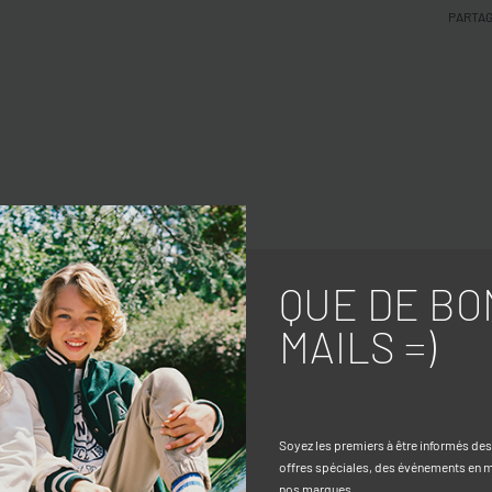
PARTA
QUE DE BO
MAILS =)
Soyez les premiers à être informés de
offres spéciales, des événements en ma
nos marques.