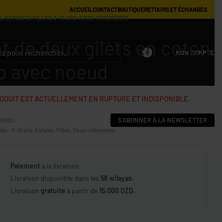
ACCUEIL
CONTACT
BOUTIQUE
RETOURS ET ÉCHANGES
IL
›
ENFANTS
›
FILLES
›
3-10 ANS
›
SOUS-VÊTEMENTS
t de deux gilets en coton
MON COMPTE
0
o avec noeud
ODUIT EST ACTUELLEMENT EN RUPTURE ET INDISPONIBLE.
S'ABONNER À LA NEWSLETTER
068121
ies :
3-10 ans
,
Enfants
,
Filles
,
Sous-vêtements
Paiement
à la livraison.
Livraison disponible dans les
58 wilayas.
Livraison
gratuite
à partir de
15.000 DZD.