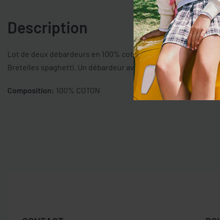
Description
Lot de deux débardeurs en 100% coton biologique. Col rond a
Bretelles spaghetti. Un débardeur avec imprimé noeuds all-ov
Composition:
100% COTON