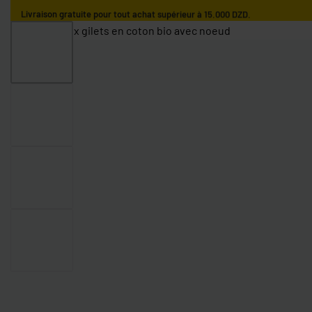
Livraison gratuite pour tout achat supérieur à 15.000 DZD.
ACCUEIL
GARÇONS
FILLES
NOS MARQUES
GARÇONS 0-9 MOIS
GARÇONS 9-36 MOIS
GARÇONS 3-10 AN
FILLES 0-9 MOIS
FILLES 9-36 MOIS
FILLES 3-10 ANS