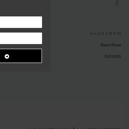
stiques
3-4, 5-6, 7-8, 9-10
Blanc/Rose
R
OVS KIDS