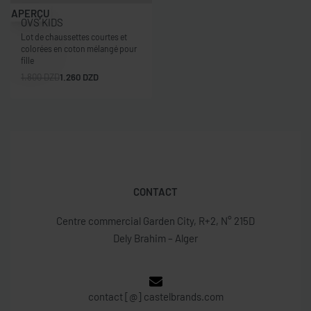
-30% OFF
APERÇU
OVS KIDS
Lot de chaussettes courtes et
colorées en coton mélangé pour
fille
1.800
DZD
1.260
DZD
CONTACT
Centre commercial Garden City, R+2, N° 215D
Dely Brahim – Alger
contact [@] castelbrands.com