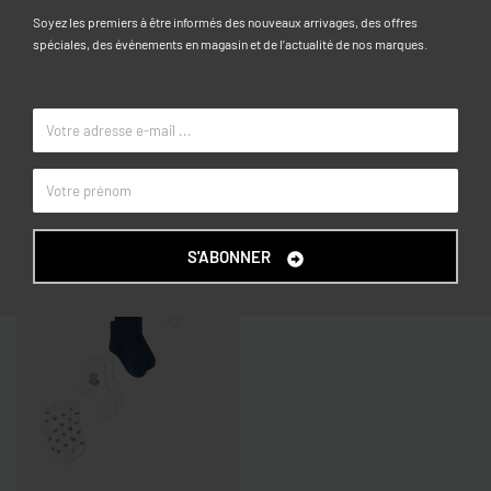
25/27, 28/30, 31/33, 34/36, 37/39
TAILLE
Soyez les premiers à être informés des nouveaux arrivages, des offres
Rose
COULEUR
spéciales, des événements en magasin et de l’actualité de nos marques.
OVS KIDS
MARQUE
Articles similaires
S'ABONNER