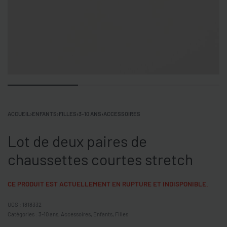
ACCUEIL
›
ENFANTS
›
FILLES
›
3-10 ANS
›
ACCESSOIRES
Lot de deux paires de
chaussettes courtes stretch
CE PRODUIT EST ACTUELLEMENT EN RUPTURE ET INDISPONIBLE.
1818332
Catégories :
3-10 ans
,
Accessoires
,
Enfants
,
Filles