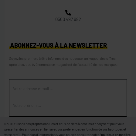
0560 497 682
ABONNEZ-VOUS À LA NEWSLETTER
Soyez les premiers à être informés des nouveaux arrivages, des offres
spéciales, des événements en magasin et de l’actualité de nos marques
S'ABONNER
Nous utilisons nos propres cookies et ceux de tiers à des fins d’analyse et pour vous
présenter des annonces en lien avec vos préférences en fonction de vos habitudes et
votre profil. Pour plus d’informations, vous pouvez consulter notre
"politique en matière