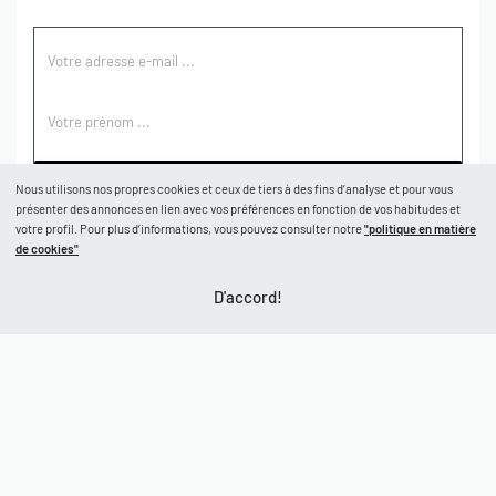
S'ABONNER
Nous utilisons nos propres cookies et ceux de tiers à des fins d’analyse et pour vous
présenter des annonces en lien avec vos préférences en fonction de vos habitudes et
votre profil. Pour plus d’informations, vous pouvez consulter notre
"politique en matière
BOUTIQUE
de cookies"
D'accord!
Boutique
AIDE
Garçons
Filles
CGV
À PROPOS
Retours et échanges
Politique de confidentialité
Nos marques
Mon compte