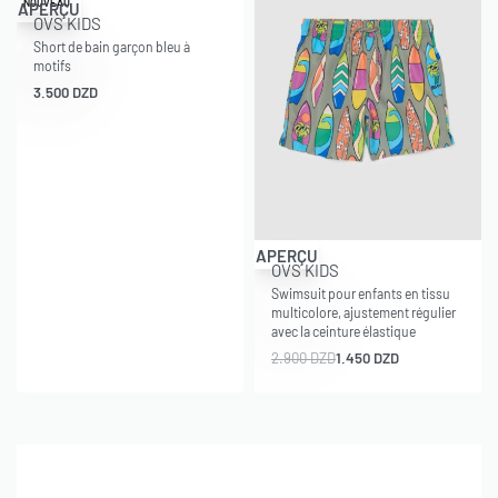
NOUVEAU
APERÇU
OVS KIDS
Short de bain garçon bleu à
motifs
3.500
DZD
-50% OFF
APERÇU
OVS KIDS
Swimsuit pour enfants en tissu
multicolore, ajustement régulier
avec la ceinture élastique
2.900
DZD
1.450
DZD