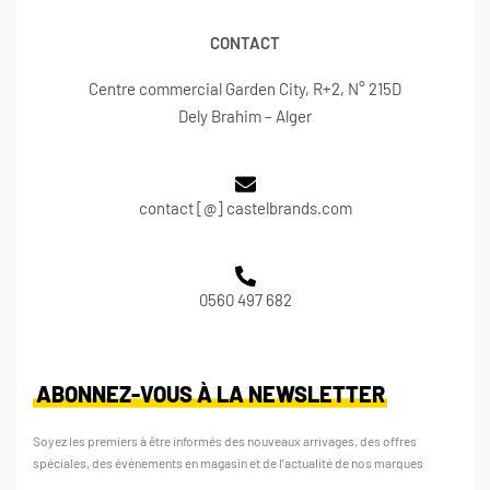
CONTACT
Centre commercial Garden City, R+2, N° 215D
Dely Brahim – Alger
contact [@] castelbrands.com
0560 497 682
ABONNEZ-VOUS À LA NEWSLETTER
Soyez les premiers à être informés des nouveaux arrivages, des offres
spéciales, des événements en magasin et de l’actualité de nos marques