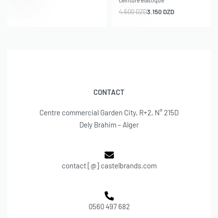
4.500
DZD
3.150
DZD
CONTACT
Centre commercial Garden City, R+2, N° 215D
Dely Brahim – Alger
contact [@] castelbrands.com
0560 497 682