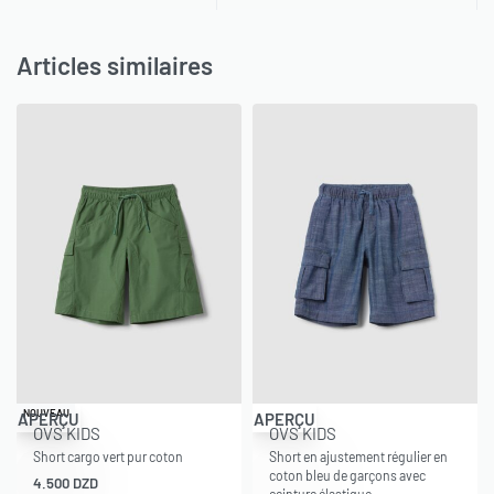
Articles similaires
-30% OFF
NOUVEAU
APERÇU
APERÇU
OVS KIDS
OVS KIDS
Short cargo vert pur coton
Short en ajustement régulier en
coton bleu de garçons avec
4.500
DZD
ceinture élastique