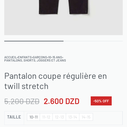
ACCUEIL
›
ENFANTS
›
GARÇONS
›
10-15 ANS
›
PANTALONS, SHORTS, JOGGERS ET JEANS
Pantalon coupe régulière en
twill stretch
5.200
DZD
2.600
DZD
-50% OFF
TAILLE
10-11
11-12
12-13
13-14
14-15