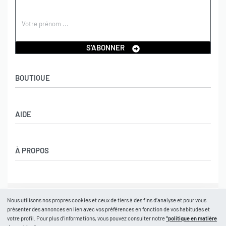
S'ABONNER
BOUTIQUE
Boutique
AIDE
Garçons
Filles
CGV
À PROPOS
Retours et échanges
Politique de confidentialité
Nos marques
Mon compte
Nous utilisons nos propres cookies et ceux de tiers à des fins d’analyse et pour vous
© CastelBrands 2026
. Tous droits réservés.
Contact
présenter des annonces en lien avec vos préférences en fonction de vos habitudes et
votre profil. Pour plus d’informations, vous pouvez consulter notre
"politique en matière