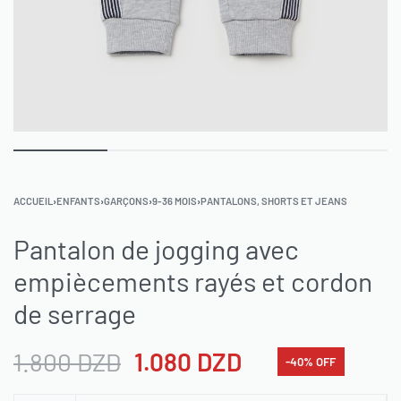
ACCUEIL
›
ENFANTS
›
GARÇONS
›
9-36 MOIS
›
PANTALONS, SHORTS ET JEANS
Pantalon de jogging avec
empiècements rayés et cordon
de serrage
1.800
DZD
1.080
DZD
-40% OFF