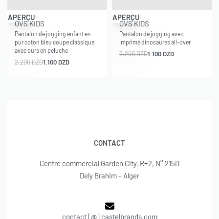
-50% OFF
-50% OFF
APERÇU
APERÇU
OVS KIDS
OVS KIDS
Pantalon de jogging enfant en
Pantalon de jogging avec
pur coton bleu coupe classique
imprimé dinosaures all-over
avec ours en peluche
2.200
DZD
1.100
DZD
2.200
DZD
1.100
DZD
CONTACT
Centre commercial Garden City, R+2, N° 215D
Dely Brahim – Alger
contact [@] castelbrands.com