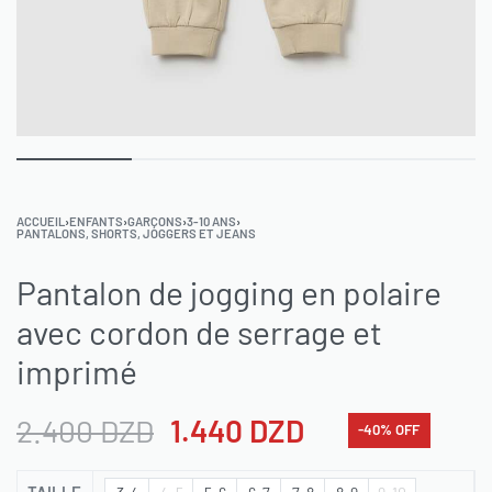
ACCUEIL
›
ENFANTS
›
GARÇONS
›
3-10 ANS
›
PANTALONS, SHORTS, JOGGERS ET JEANS
Pantalon de jogging en polaire
avec cordon de serrage et
imprimé
2.400
DZD
1.440
DZD
-40% OFF