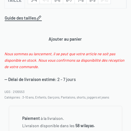
TAILLE
3-4
4-5
5-6
6-7
7-8
8-9
9-10
Guide des tailles
Ajouter au panier
Nous sommes au lancement, il se peut que votre article ne soit pas
disponible en stock. Nous vous confirmons sa disponibilité dès réception
de votre commande.
— Délai de livraison estimé:
2 - 7 jours
2105553
Catégories :
3-10 ans
,
Enfants
,
Garçons
,
Pantalons, shorts, joggers et jeans
Paiement
à la livraison.
Livraison disponible dans les
58 wilayas.