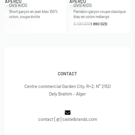
APERÇU
APERÇU
OVS KIDS
OVS KIDS
Short garçon en jean bleu 100%
Pantalon garçon coupe classique
coton, coupe droite
bleu en coton mélangé
3.100
DZD
1.860
DZD
CONTACT
Centre commercial Garden City, R+2, N° 215D
Dely Brahim – Alger
contact [@] castelbrands.com