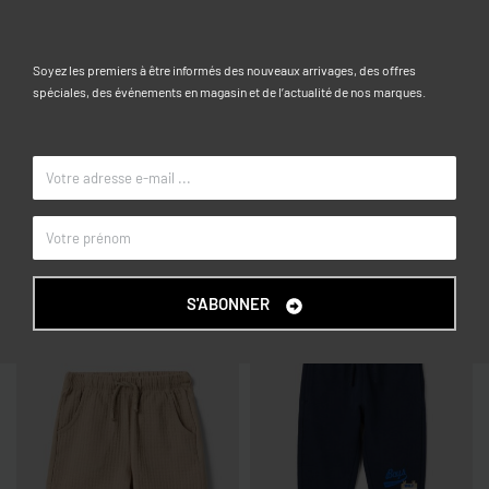
Caractéristiques
Soyez les premiers à être informés des nouveaux arrivages, des offres
spéciales, des événements en magasin et de l’actualité de nos marques.
9-12, 12-18, 18-24, 24-30, 30-36
TAILLE
Gris clair Marl
COULEUR
OVS KIDS
MARQUE
Articles similaires
S'ABONNER