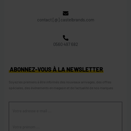
contact [@] castelbrands.com
0560 497 682
ABONNEZ-VOUS À LA NEWSLETTER
Soyez les premiers à être informés des nouveaux arrivages, des offres
spéciales, des événements en magasin et de l’actualité de nos marques