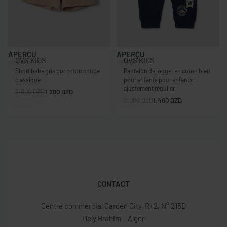
-40% OFF
-30% OFF
APERÇU
APERÇU
OVS KIDS
OVS KIDS
Short bébé gris pur coton coupe
Pantalon de jogger en coton bleu
classique
pour enfants pour enfants
ajustement régulier
2.000
DZD
1.200
DZD
2.000
DZD
1.400
DZD
CONTACT
Centre commercial Garden City, R+2, N° 215D
Dely Brahim – Alger