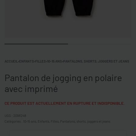
ACCUEIL
›
ENFANTS
›
FILLES
›
10-15 ANS
›
PANTALONS, SHORTS, JOGGERS ET JEANS
Pantalon de jogging en polaire
avec imprimé
CE PRODUIT EST ACTUELLEMENT EN RUPTURE ET INDISPONIBLE.
2098248
Catégories :
10-15 ans
,
Enfants
,
Filles
,
Pantalons, shorts, joggers et jeans