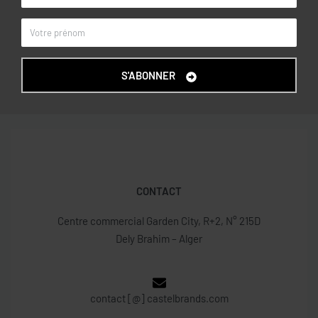
10-11, 11-12, 12-13, 13-14, 14-15
TAILLE
Noir
COULEUR
OVS KIDS
MARQUE
S'ABONNER
CONTACT
Centre commercial Garden City, R+2, N° 215D
Dely Brahim – Alger
contact [@] castelbrands.com