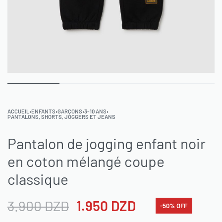
ACCUEIL
›
ENFANTS
›
GARÇONS
›
3-10 ANS
›
PANTALONS, SHORTS, JOGGERS ET JEANS
Pantalon de jogging enfant noir
en coton mélangé coupe
classique
3.900
DZD
1.950
DZD
-50% OFF