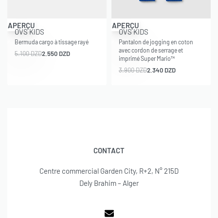
-50% OFF
-40% OFF
APERÇU
APERÇU
OVS KIDS
OVS KIDS
Bermuda cargo à tissage rayé
Pantalon de jogging en coton
avec cordon de serrage et
5.100
DZD
2.550
DZD
imprimé Super Mario™
3.900
DZD
2.340
DZD
CONTACT
Centre commercial Garden City, R+2, N° 215D
Dely Brahim – Alger