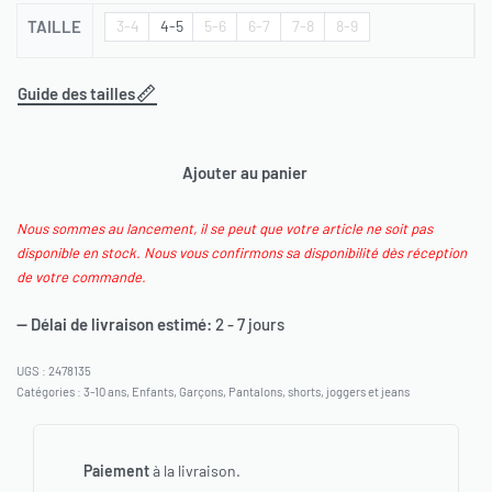
TAILLE
3-4
4-5
5-6
6-7
7-8
8-9
Guide des tailles
Ajouter au panier
Nous sommes au lancement, il se peut que votre article ne soit pas
disponible en stock. Nous vous confirmons sa disponibilité dès réception
de votre commande.
— Délai de livraison estimé:
2 - 7 jours
2478135
Catégories :
3-10 ans
,
Enfants
,
Garçons
,
Pantalons, shorts, joggers et jeans
Paiement
à la livraison.