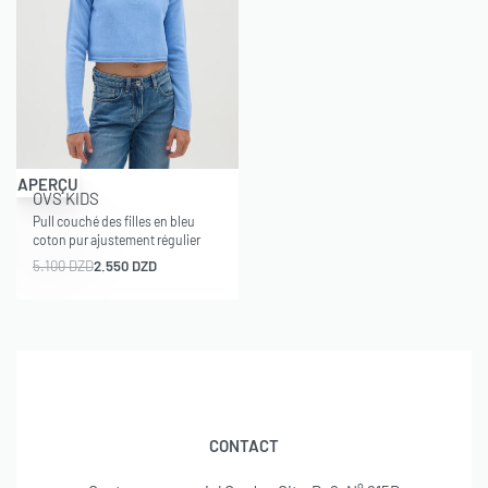
-50% OFF
APERÇU
OVS KIDS
Pull couché des filles en bleu
coton pur ajustement régulier
5.100
DZD
2.550
DZD
CONTACT