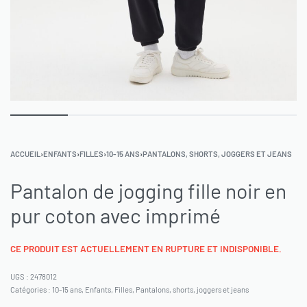
ACCUEIL
›
ENFANTS
›
FILLES
›
10-15 ANS
›
PANTALONS, SHORTS, JOGGERS ET JEANS
Pantalon de jogging fille noir en
pur coton avec imprimé
CE PRODUIT EST ACTUELLEMENT EN RUPTURE ET INDISPONIBLE.
2478012
Catégories :
10-15 ans
,
Enfants
,
Filles
,
Pantalons, shorts, joggers et jeans