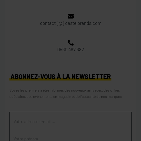
contact [@] castelbrands.com
0560 497 682
ABONNEZ-VOUS À LA NEWSLETTER
Soyez les premiers à être informés des nouveaux arrivages, des offres
spéciales, des événements en magasin et de l’actualité de nos marques