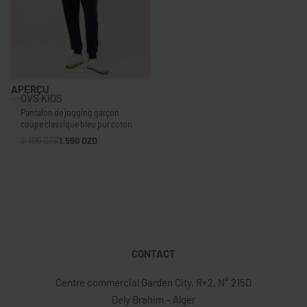
-50% OFF
APERÇU
OVS KIDS
Pantalon de jogging garçon
coupe classique bleu pur coton
3.100
DZD
1.550
DZD
CONTACT
Centre commercial Garden City, R+2, N° 215D
Dely Brahim – Alger