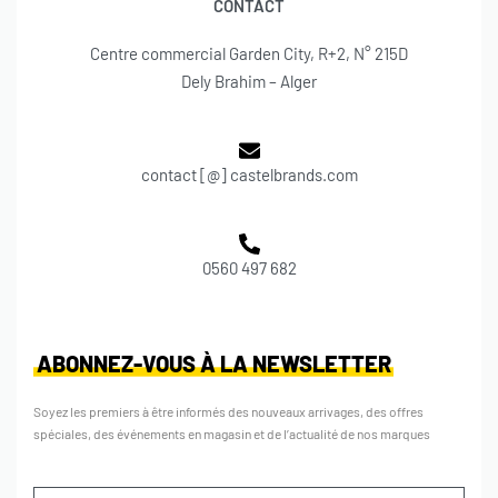
CONTACT
Centre commercial Garden City, R+2, N° 215D
Dely Brahim – Alger
contact [@] castelbrands.com
0560 497 682
ABONNEZ-VOUS À LA NEWSLETTER
Soyez les premiers à être informés des nouveaux arrivages, des offres
spéciales, des événements en magasin et de l’actualité de nos marques