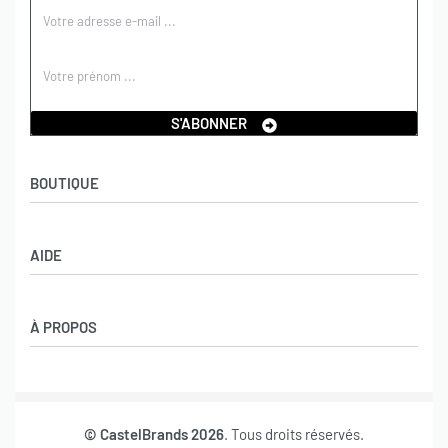
S'ABONNER
BOUTIQUE
Boutique
AIDE
Garçons
Filles
CGV
À PROPOS
Retours et échanges
Politique de confidentialité
Nos marques
Mon compte
© CastelBrands 2026
. Tous droits réservés.
Contact