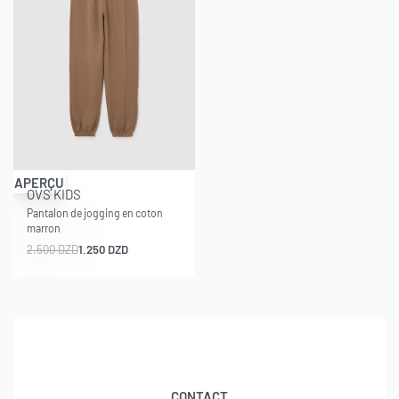
-50% OFF
APERÇU
OVS KIDS
Pantalon de jogging en coton
marron
2.500
DZD
1.250
DZD
CONTACT