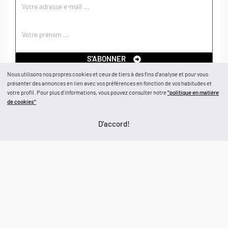
S'ABONNER
Nous utilisons nos propres cookies et ceux de tiers à des fins d’analyse et pour vous
présenter des annonces en lien avec vos préférences en fonction de vos habitudes et
BOUTIQUE
votre profil. Pour plus d’informations, vous pouvez consulter notre
"politique en matière
de cookies"
Boutique
D'accord!
AIDE
Garçons
Filles
CGV
À PROPOS
Retours et échanges
Politique de confidentialité
Nos marques
Mon compte
© CastelBrands 2026
. Tous droits réservés.
Contact