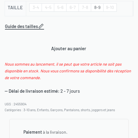
TAILLE
3-4
4-5
5-6
6-7
7-8
8-9
9-10
Guide des tailles
Ajouter au panier
Nous sommes au lancement, il se peut que votre article ne soit pas
disponible en stock. Nous vous confirmons sa disponibilité dès réception
de votre commande.
— Délai de livraison estimé:
2 - 7 jours
2455904
Catégories :
3-10 ans
,
Enfants
,
Garçons
,
Pantalons, shorts, joggers et jeans
Paiement
à la livraison.