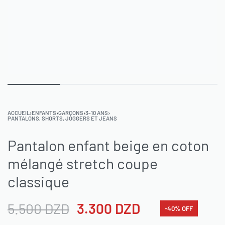
ACCUEIL
›
ENFANTS
›
GARÇONS
›
3-10 ANS
›
PANTALONS, SHORTS, JOGGERS ET JEANS
Pantalon enfant beige en coton
mélangé stretch coupe
classique
5.500
DZD
3.300
DZD
-40% OFF