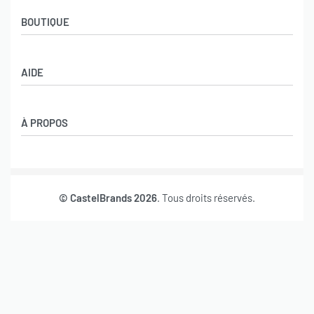
BOUTIQUE
Boutique
AIDE
Garçons
Filles
CGV
À PROPOS
Retours et échanges
Politique de confidentialité
Nos marques
Mon compte
© CastelBrands 2026
. Tous droits réservés.
Contact