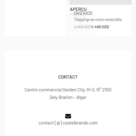
-30% OFF
APERÇU
OVS KIDS
Treggings en coton extensible
2.000
DZD
1.400
DZD
CONTACT
Centre commercial Garden City, R+2, N° 215D
Dely Brahim – Alger
contact [@] castelbrands.com