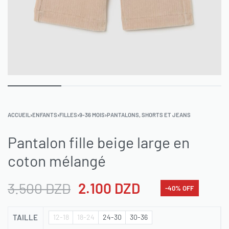
ACCUEIL
›
ENFANTS
›
FILLES
›
9-36 MOIS
›
PANTALONS, SHORTS ET JEANS
Pantalon fille beige large en
coton mélangé
3.500
DZD
2.100
DZD
-40% OFF
TAILLE
12-18
18-24
24-30
30-36