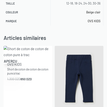
12-18, 18-24, 24-30, 30-36
TAILLE
Beige clair
COULEUR
OVS KIDS
MARQUE
Articles similaires
-50% OFF
APERÇU
OVS KIDS
Short de coton de coton de coton
pure à trac
1.300
DZD
650
DZD