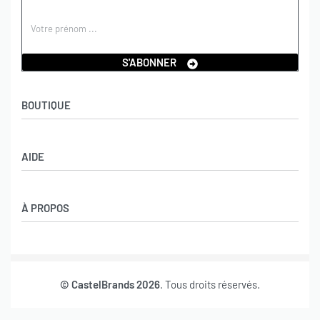
S'ABONNER
BOUTIQUE
Boutique
AIDE
Garçons
Filles
CGV
À PROPOS
Retours et échanges
Politique de confidentialité
Nos marques
Mon compte
© CastelBrands 2026
. Tous droits réservés.
Contact