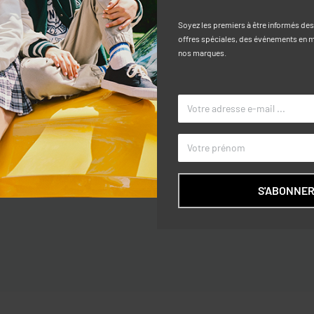
Soyez les premiers à être informés de
offres spéciales, des événements en ma
nos marques.
Caractéri
u pour les enfants de 9 à 36 mois.
TAILLE
 les mois d’automne et d’hiver. Il
COULEUR
rticles. La fermeture du bouton de
MARQUE
S'ABONNE