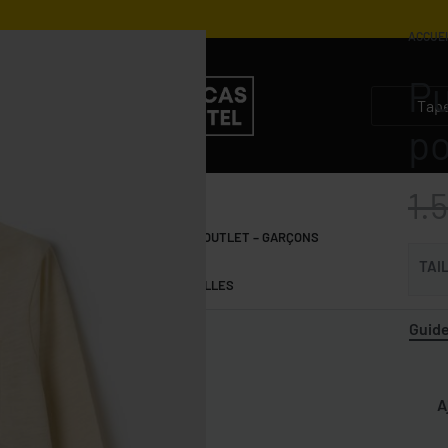
ACCUE
Pu
2.200
1.300
DZD
DZD
780
1.540
DZD
DZD
po
1.
S
GARÇONS 10-15 ANS
OUTLET – GARÇONS
TAI
FILLES 10-15 ANS
OUTLET – FILLES
Guide
A