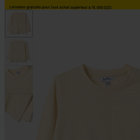
Livraison gratuite pour tout achat supérieur à 15.000 DZD.
ACCUEIL
GARÇONS
FILLES
NOS MARQUES
GARÇONS 0-9 MOIS
GARÇONS 9-36 MOIS
GARÇONS 3-10 AN
FILLES 0-9 MOIS
FILLES 9-36 MOIS
FILLES 3-10 ANS