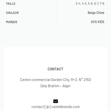
3-4, 4-5, 5-6, 6-7, 7-8
TAILLE
Beige Chiné
COULEUR
OVS KIDS
MARQUE
CONTACT
Centre commercial Garden City, R+2, N° 215D
Dely Brahim – Alger
contact [@] castelbrands.com