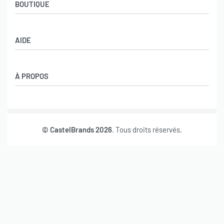
BOUTIQUE
Boutique
AIDE
Garçons
Filles
CGV
À PROPOS
Retours et échanges
Politique de confidentialité
Nos marques
Mon compte
© CastelBrands 2026
. Tous droits réservés.
Contact