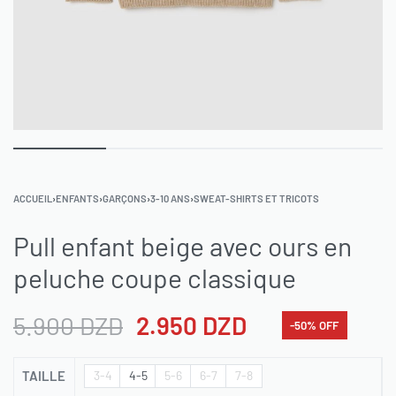
ACCUEIL
›
ENFANTS
›
GARÇONS
›
3-10 ANS
›
SWEAT-SHIRTS ET TRICOTS
Pull enfant beige avec ours en
peluche coupe classique
5.900
DZD
2.950
DZD
-50% OFF
TAILLE
3-4
4-5
5-6
6-7
7-8