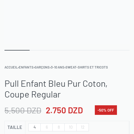
ACCUEIL
›
ENFANTS
›
GARÇONS
›
3-10 ANS
›
SWEAT-SHIRTS ET TRICOTS
Pull Enfant Bleu Pur Coton,
Coupe Regular
5.500
DZD
2.750
DZD
-50% OFF
TAILLE
4
6
8
10
12