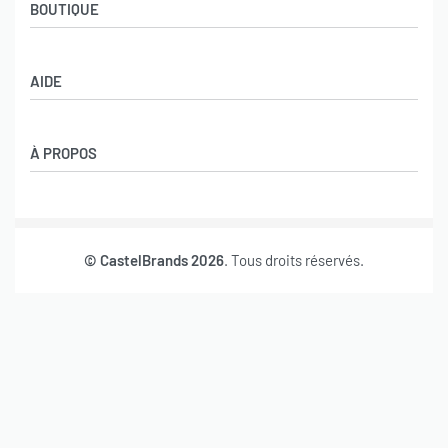
BOUTIQUE
Boutique
AIDE
Garçons
Filles
CGV
À PROPOS
Retours et échanges
Politique de confidentialité
Nos marques
Mon compte
© CastelBrands 2026
. Tous droits réservés.
Contact