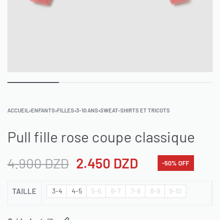
ACCUEIL
›
ENFANTS
›
FILLES
›
3-10 ANS
›
SWEAT-SHIRTS ET TRICOTS
Pull fille rose coupe classique
4.900
DZD
2.450
DZD
-50% OFF
TAILLE
3-4
4-5
5-6
6-7
7-8
8-9
9-10