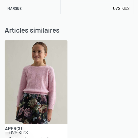
OVS KIDS
MARQUE
Articles similaires
-50% OFF
APERÇU
OVS KIDS