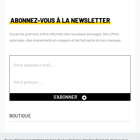
ABONNEZ-VOUS À LA NEWSLETTER
Soyez les premiers à être informés des nouveaux arrivages, des offres
spéciales, des événements en magasin et de l’actualité de nos marques
S'ABONNER
BOUTIQUE
Boutique
AIDE
Nous utilisons nos propres cookies et ceux de tiers à des fins d’analyse et pour vous