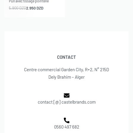
Pull avec tissage pointelle
5.900
DZD
2.950
DZD
CONTACT
Centre commercial Garden City, R+2, N° 215D
Dely Brahim – Alger
contact [@] castelbrands.com
0560 497 682